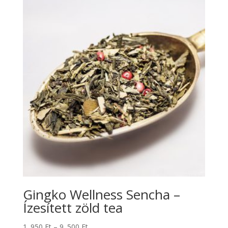
-
9
.500 Ft
Gingko Wellness Sencha –
Ízesített zöld tea
Ártartomány:
1 .950
Ft
–
9 .500
Ft