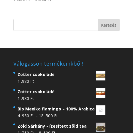
1
.950 Ft
-
9
.500 Ft
Válogasson termékeinkből!
Zotter csokoládé
1 .980
Ft
Zotter csokoládé
1 .980
Ft
Bio Mexiko flamingo – 100% Arabica
Ártartomány:
4 .950
Ft
–
18 .500
Ft
4
Zöld Sárkány - ízesített zöld tea
.950 Ft
Ártartomány:
1 .750
Ft
–
8 .500
Ft