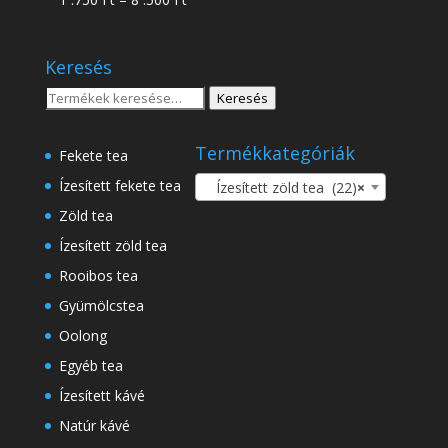
-
1
18
.750 Ft
.500 Ft
Keresés
-
8
Keresés
Keresés
.500 Ft
a
következőre:
Termékkategóriák
Fekete tea
Ízesített fekete tea
Ízesített zöld tea (22)
×
Zöld tea
Ízesített zöld tea
Rooibos tea
Gyümölcstea
Oolong
Egyéb tea
Ízesített kávé
Natúr kávé