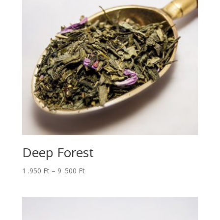
Deep Forest
Ártartomány:
1 .950
Ft
–
9 .500
Ft
1
.950 Ft
-
9