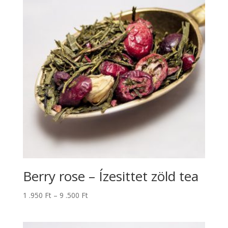
.500 Ft
Berry rose – Ízesittet zöld tea
Ártartomány:
1 .950
Ft
–
9 .500
Ft
1
.950 Ft