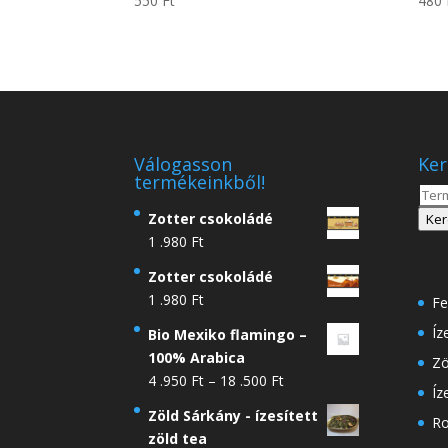
550
Ft
480
Válogasson
Ker
termékeinkből!
Kere
a
Zotter csokoládé
Ker
köve
1 .980
Ft
Zotter csokoládé
1 .980
Ft
Fe
Íz
Bio Mexiko flamingo –
100% Arabica
Zö
Ártartomány:
4 .950
Ft
–
18 .500
Ft
Íz
4
Zöld Sárkány - ízesített
Ro
.950 Ft
zöld tea