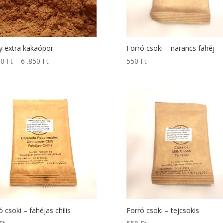
y extra kakaópor
Forró csoki – narancs fahéj
Ártartomány:
50
Ft
–
6 .850
Ft
550
Ft
2
.850 Ft
-
6
.850 Ft
ó csoki – fahéjas chilis
Forró csoki – tejcsokis