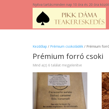
Nyitva tartás:
minden nap 10 óra és 20 óra közöt
Kezdőlap
/
Prémium csokoládék
/ Prémium forró
Prémium forró csoki
Sorted
Mind a(z) 6 találat megjelenítve
by
popularity