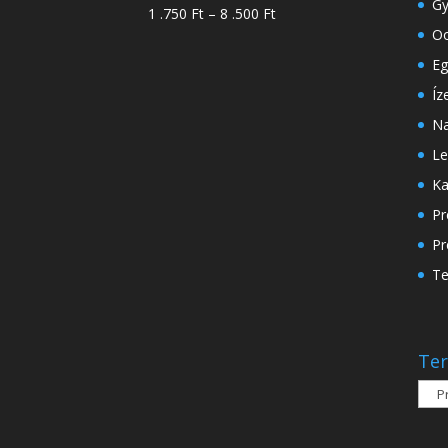
-
Gy
Ártartomány:
1 .750
Ft
–
8 .500
Ft
18
Oo
1
.500 Ft
.750 Ft
Eg
-
Íz
8
Na
.500 Ft
Le
Ka
Pr
Pr
Te
Ter