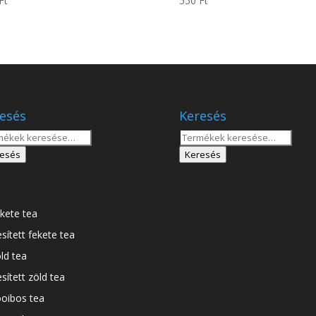
Ft
550
Ft
esés
Keresés
sés
Keresés
a
esés
Keresés
tkezőre:
következőre:
kete tea
esített fekete tea
ld tea
esített zöld tea
oibos tea