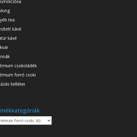
ümölcstea
long
yéb tea
esített kávé
túr kávé
kvár
nnák
émium csokoládék
émium forró csoki
ázás kellékei
mékkategóriák