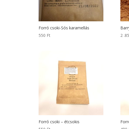
Forró csoki-Sós karamellás
Barr
550
Ft
2 .8
Forró csoki – étcsokis
Forr