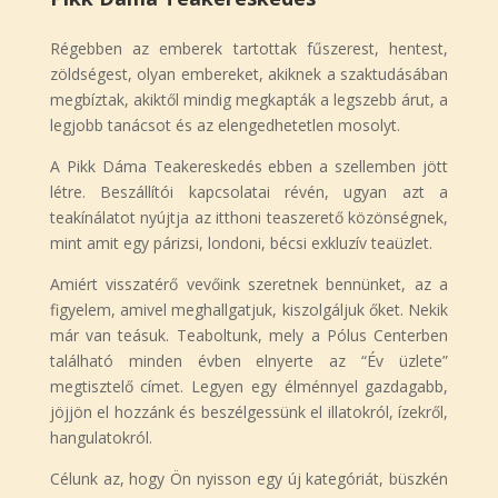
Régebben az emberek tartottak fűszerest, hentest,
zöldségest, olyan embereket, akiknek a szaktudásában
megbíztak, akiktől mindig megkapták a legszebb árut, a
legjobb tanácsot és az elengedhetetlen mosolyt.
A Pikk Dáma Teakereskedés ebben a szellemben jött
létre. Beszállítói kapcsolatai révén, ugyan azt a
teakínálatot nyújtja az itthoni teaszerető közönségnek,
mint amit egy párizsi, londoni, bécsi exkluzív teaüzlet.
Amiért visszatérő vevőink szeretnek bennünket, az a
figyelem, amivel meghallgatjuk, kiszolgáljuk őket. Nekik
már van teásuk. Teaboltunk, mely a Pólus Centerben
található minden évben elnyerte az “Év üzlete”
megtisztelő címet. Legyen egy élménnyel gazdagabb,
jöjjön el hozzánk és beszélgessünk el illatokról, ízekről,
hangulatokról.
Célunk az, hogy Ön nyisson egy új kategóriát, büszkén