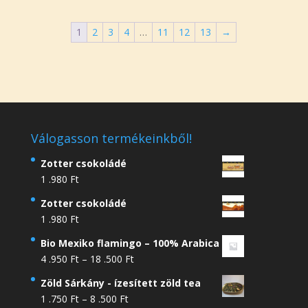
.950 Ft
.750 Ft
-
-
1
2
3
4
…
11
12
13
→
9
8
.500 Ft
.500 Ft
Válogasson termékeinkből!
Zotter csokoládé
1 .980
Ft
Zotter csokoládé
1 .980
Ft
Bio Mexiko flamingo – 100% Arabica
Ártartomány:
4 .950
Ft
–
18 .500
Ft
4
Zöld Sárkány - ízesített zöld tea
.950 Ft
Ártartomány:
1 .750
Ft
–
8 .500
Ft
-