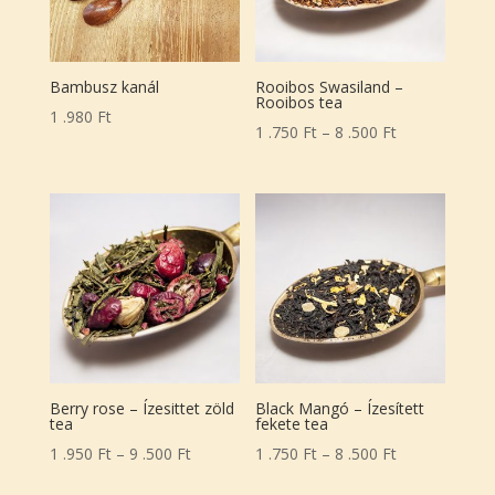
Bambusz kanál
Rooibos Swasiland –
Rooibos tea
1 .980
Ft
Ártartomány:
1 .750
Ft
–
8 .500
Ft
1
.750 Ft
-
8
.500 Ft
Berry rose – Ízesittet zöld
Black Mangó – Ízesített
tea
fekete tea
Ártartomány:
Ártartomány:
1 .950
Ft
–
9 .500
Ft
1 .750
Ft
–
8 .500
Ft
1
1