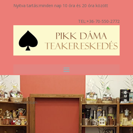
Nyitva tartás:
minden nap 10 óra és 20 óra között
TEL:
+36-70-550-2772
-hamarosan-