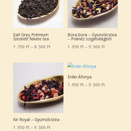
Earl Grey Prémium
Bora-bora – Gyümölcstea
Ízesitett fekete tea
– Polinéz szigetvilágból
Ártartomány:
Ártartomány:
1 .750
Ft
–
8 .500
Ft
1 .950
Ft
–
9 .500
Ft
1
1
.750 Ft
.950 Ft
-
-
8
9
Erdei Áfonya
.500 Ft
.500 Ft
Ártartomány:
1 .950
Ft
–
9 .500
Ft
1
.950 Ft
-
9
Kir Royal – Gyümölcstea
.500 Ft
Ártartomány:
1 .950
Ft
–
9 .500
Ft