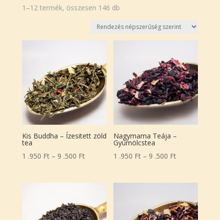
Sorted
1–12 termék, összesen 146 db
by
popularity
Kis Buddha – Ízesitett zöld
Nagymama Teája –
tea
Gyümölcstea
Ártartomány:
Ártartomány:
1 .950
Ft
–
9 .500
Ft
1 .950
Ft
–
9 .500
Ft
1
1
.950 Ft
.950 Ft
-
-
9
9
.500 Ft
.500 Ft