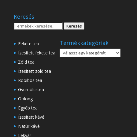
1
18
.750 Ft
.500 Ft
Keresés
-
8
Keresés
Keresés
.500 Ft
a
következőre:
Termékkategóriák
Fekete tea
Ízesített fekete tea
Zöld tea
Ízesített zöld tea
Rooibos tea
Gyümölcstea
Oolong
Egyéb tea
Ízesített kávé
Natúr kávé
Lekvár