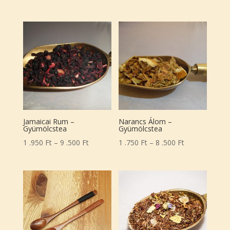
1
.950 Ft
-
9
.500 Ft
Jamaicai Rum –
Narancs Álom –
Gyümölcstea
Gyümölcstea
Ártartomány:
Ártartomány:
1 .950
Ft
–
9 .500
Ft
1 .750
Ft
–
8 .500
Ft
1
1
.950 Ft
.750 Ft
-
-
9
8
.500 Ft
.500 Ft