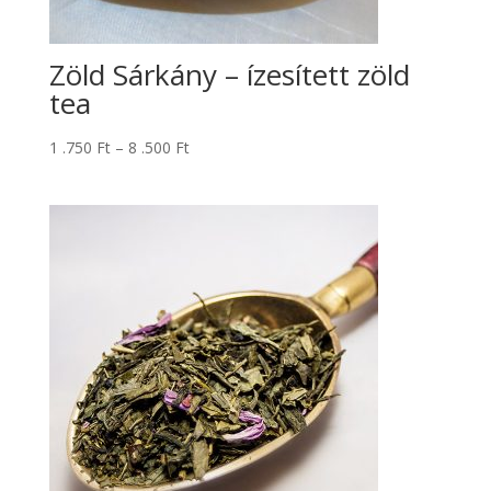
Zöld Sárkány – ízesített zöld
tea
Ártartomány:
1 .750
Ft
–
8 .500
Ft
1
.750 Ft
-
8
.500 Ft