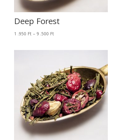
Deep Forest
Ártartomány:
1 .950
Ft
–
9 .500
Ft
1
.950 Ft
-
9
.500 Ft