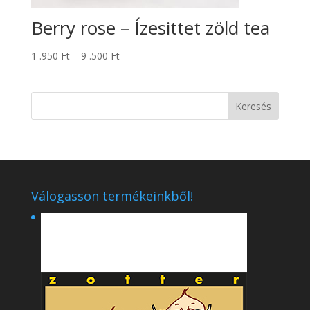
Berry rose – Ízesittet zöld tea
Ártartomány:
1 .950
Ft
–
9 .500
Ft
1
.950 Ft
-
9
.500 Ft
Válogasson termékeinkből!