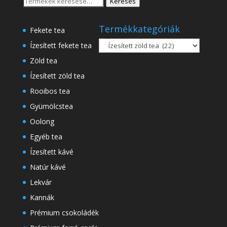
Keresés
Keresés
.500 Ft
a
következőre:
Termékkategóriák
Fekete tea
Ízesített fekete tea
Zöld tea
Ízesített zöld tea
Rooibos tea
Gyümölcstea
Oolong
Egyéb tea
Ízesített kávé
Natúr kávé
Lekvár
Kannák
Prémium csokoládék