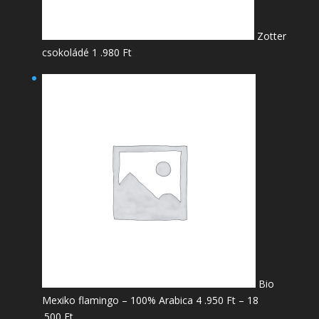
Zotter
csokoládé
1 .980
Ft
Bio
Mexiko flamingo – 100% Arabica
4 .950
Ft
–
18
Ártartomány:
.500
Ft