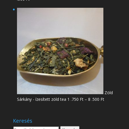
4
.950 Ft
-
18
.500 Ft
Zöld
Ártartomány:
Sárkány - ízesített zöld tea
1 .750
Ft
–
8 .500
Ft
1
.750 Ft
-
Keresés
8