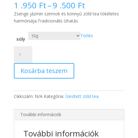
Ártartomány:
1 .950
Ft
–
9 .500
Ft
1
Zsenge jázmin szirmok és könnyű zöld tea tökéletes
.950 Ft
harmóniája.Tradicionális ízhatás.
-
9
Törlés
.500 Ft
súly
Kínai
Jázmin
tea-
Kosárba teszem
Ízesített
zöld
tea
mennyiség
Cikkszám:
N/A
Kategória:
Ízesített zöld tea
További információk
További információk