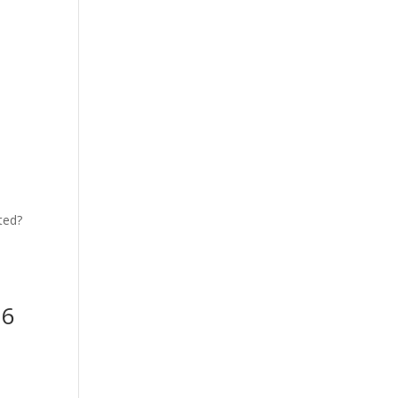
ted?
26