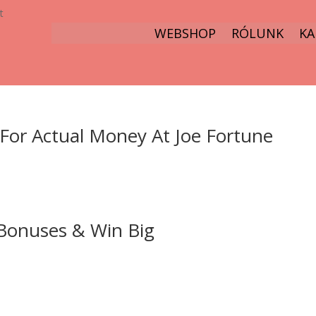
t
WEBSHOP
RÓLUNK
KA
For Actual Money At Joe Fortune
 Bonuses & Win Big