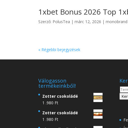
1xbet Bonus 2026 Top 1x
Szerző:
PolusTea
|
márc 12, 2026
|
monobrand
« Régebbi bejegyzések
Válogasson
Ker
termékeinkből!
Kere
a
Zotter csokoládé
Ker
köve
1 .980
Ft
Zotter csokoládé
1 .980
Ft
Fe