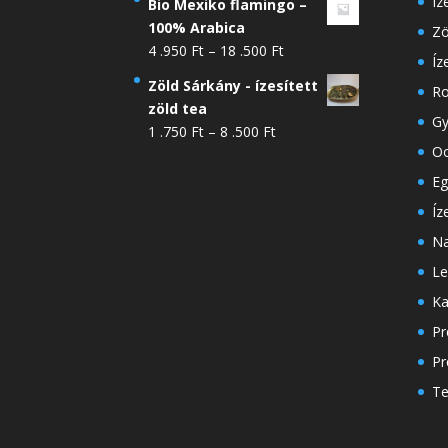
Íz
Bio Mexiko flamingo –
100% Arabica
Zö
Ártartomány:
4 .950
Ft
–
18 .500
Ft
Íz
4
Zöld Sárkány - ízesített
Ro
.950 Ft
zöld tea
-
Gy
Ártartomány:
1 .750
Ft
–
8 .500
Ft
18
Oo
1
.500 Ft
.750 Ft
Eg
-
Íz
8
Na
.500 Ft
Le
Ka
Pr
Pr
Te