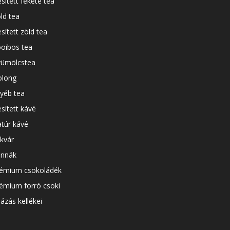
esített fekete tea
ld tea
esített zöld tea
oibos tea
ümölcstea
long
yéb tea
esített kávé
túr kávé
kvár
nnák
émium csokoládék
émium forró csoki
ázás kellékei