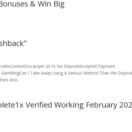
 Bonuses & Win Big
ashback”
 CodesContentOscarspin 20 Fs No DepositAccepted Payment
e GamblingCan I Take Away Using A Various Method Than We Deposi
ines And...
ete1x Verified Working February 20