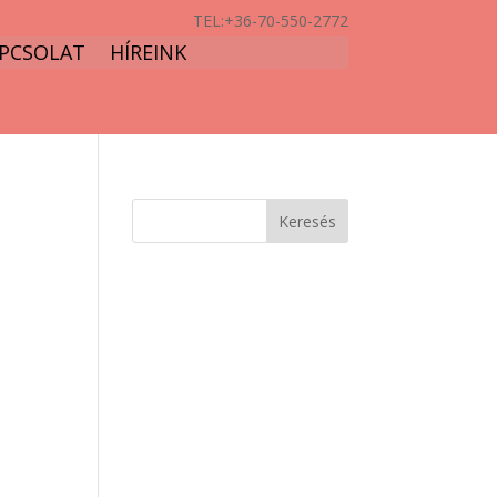
TEL:
+36-70-550-2772
PCSOLAT
HÍREINK