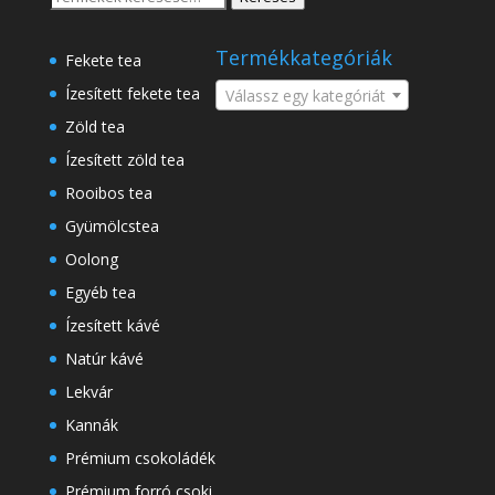
.500 Ft
a
következőre:
Termékkategóriák
Fekete tea
Ízesített fekete tea
Válassz egy kategóriát
Zöld tea
Ízesített zöld tea
Rooibos tea
Gyümölcstea
Oolong
Egyéb tea
Ízesített kávé
Natúr kávé
Lekvár
Kannák
Prémium csokoládék
Prémium forró csoki