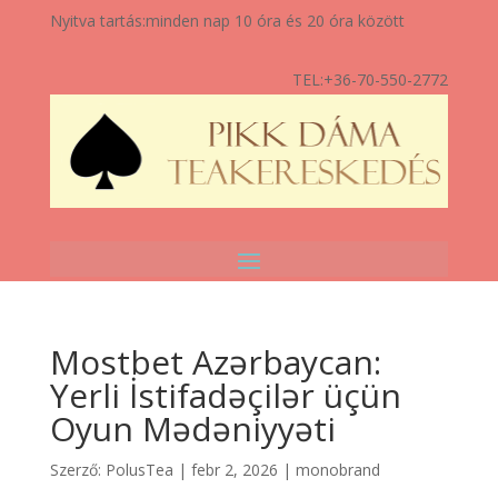
Nyitva tartás:
minden nap 10 óra és 20 óra között
TEL:
+36-70-550-2772
Mostbet Azərbaycan:
Yerli İstifadəçilər üçün
Oyun Mədəniyyəti
Szerző:
PolusTea
|
febr 2, 2026
|
monobrand