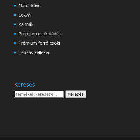
Natúr kávé
Lekvár
Kannák
Prémium csokoládék
Prémium forró csoki
Teázás kellékei
Keresés
Keresés
Keresés
a
következőre: