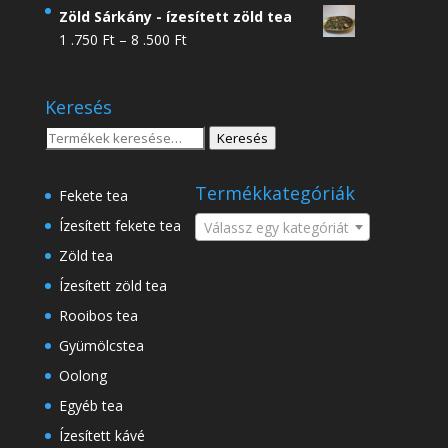
4
Zöld Sárkány - ízesített zöld tea
.950 Ft
Ártartomány:
1 .750
Ft
–
8 .500
Ft
-
1
18
.750 Ft
.500 Ft
Keresés
-
8
Keresés
Keresés
.500 Ft
a
következőre:
Termékkategóriák
Fekete tea
Ízesített fekete tea
Válassz egy kategóriát
Zöld tea
Ízesített zöld tea
Rooibos tea
Gyümölcstea
Oolong
Egyéb tea
Ízesített kávé