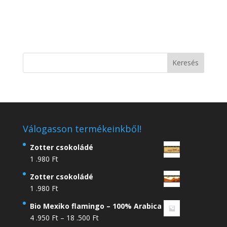
Válogasson termékeinkből!
Zotter csokoládé
1 .980
Ft
Zotter csokoládé
1 .980
Ft
Bio Mexiko flamingo – 100% Arabica
Ártartomány:
4 .950
Ft
–
18 .500
Ft