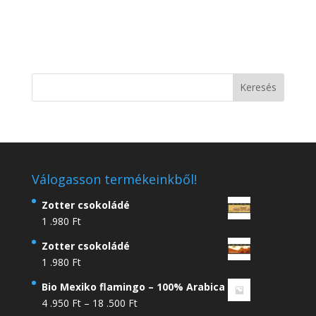
Válogasson termékeinkből!
Zotter csokoládé
1 .980
Ft
Zotter csokoládé
1 .980
Ft
Bio Mexiko flamingo – 100% Arabica
Ártartomány:
4 .950
Ft
–
18 .500
Ft