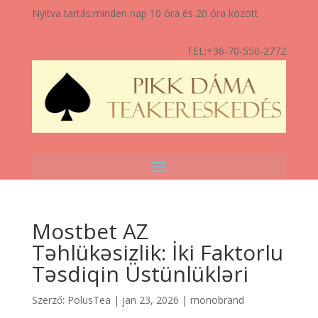
Nyitva tartás:
minden nap 10 óra és 20 óra között
TEL:
+36-70-550-2772
Mostbet AZ
Təhlükəsizlik: İki Faktorlu
Təsdiqin Üstünlükləri
Szerző:
PolusTea
|
jan 23, 2026
|
monobrand