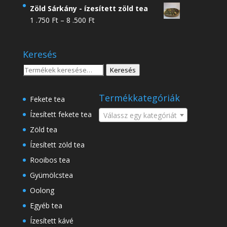
4
Zöld Sárkány - ízesített zöld tea
.950 Ft
Ártartomány:
1 .750
Ft
–
8 .500
Ft
-
1
18
.750 Ft
.500 Ft
Keresés
-
8
Keresés
Keresés
.500 Ft
a
következőre:
Termékkategóriák
Fekete tea
Ízesített fekete tea
Válassz egy kategóriát
Zöld tea
Ízesített zöld tea
Rooibos tea
Gyümölcstea
Oolong
Egyéb tea
Ízesített kávé