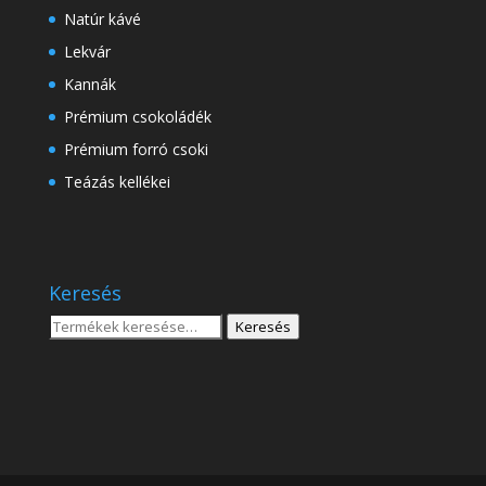
Natúr kávé
Lekvár
Kannák
Prémium csokoládék
Prémium forró csoki
Teázás kellékei
Keresés
Keresés
Keresés
a
következőre: