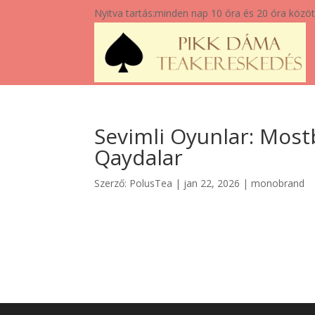
Nyitva tartás:
minden nap 10 óra és 20 óra közöt
Sevimli Oyunlar: Most
Qaydalar
Szerző:
PolusTea
|
jan 22, 2026
|
monobrand