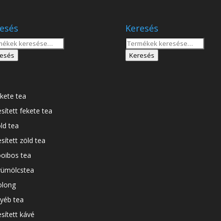
esés
Keresés
sés
Keresés
a
esés
Keresés
tkezőre:
következőre:
kete tea
esített fekete tea
ld tea
esített zöld tea
oibos tea
ümölcstea
long
yéb tea
esített kávé