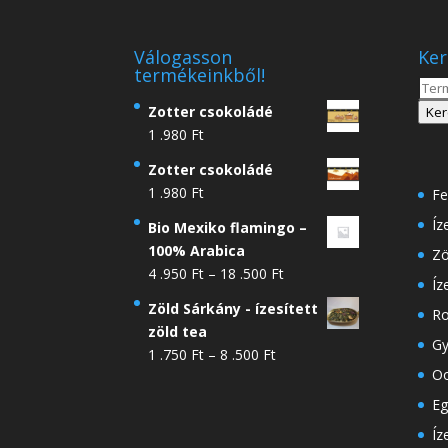
Válogasson
Ker
termékeinkből!
Kere
a
Zotter csokoládé
Ker
köve
1 .980
Ft
Zotter csokoládé
1 .980
Ft
Fe
Íz
Bio Mexiko flamingo –
100% Arabica
Zö
Ártartomány:
4 .950
Ft
–
18 .500
Ft
Íz
4
Zöld Sárkány - ízesített
Ro
.950 Ft
zöld tea
-
Gy
Ártartomány:
1 .750
Ft
–
8 .500
Ft
18
Oo
1
.500 Ft
.750 Ft
Eg
-
Íz
8