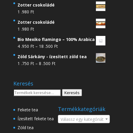
Zotter csokoládé
1 .980
Ft
Zotter csokoládé
1 .980
Ft
Bio Mexiko flamingo – 100% Arabica
Ártartomány:
4 .950
Ft
–
18 .500
Ft
4
Zöld Sárkány - ízesített zöld tea
.950 Ft
Ártartomány:
1 .750
Ft
–
8 .500
Ft
-
1
18
.750 Ft
.500 Ft
Keresés
-
8
Keresés
Keresés
.500 Ft
a
következőre:
Termékkategóriák
Fekete tea
Ízesített fekete tea
Válassz egy kategóriát
Zöld tea