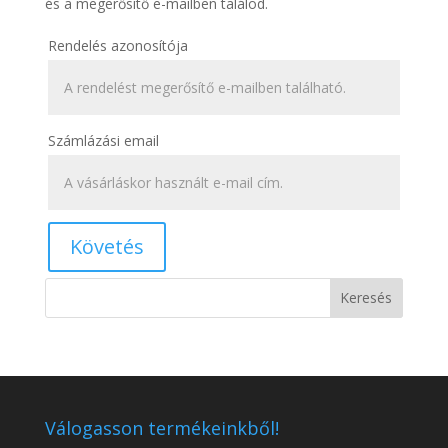
és a megerősítő e-mailben találod.
Rendelés azonosítója
Számlázási email
Követés
Válogasson termékeinkből!