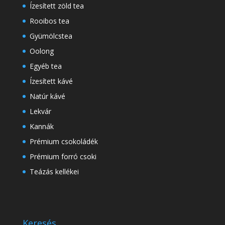
Ízesített zöld tea
Rooibos tea
Gyümölcstea
Oolong
Egyéb tea
Ízesített kávé
Natúr kávé
Lekvár
Kannák
Prémium csokoládék
Prémium forró csoki
Teázás kellékei
Keresés