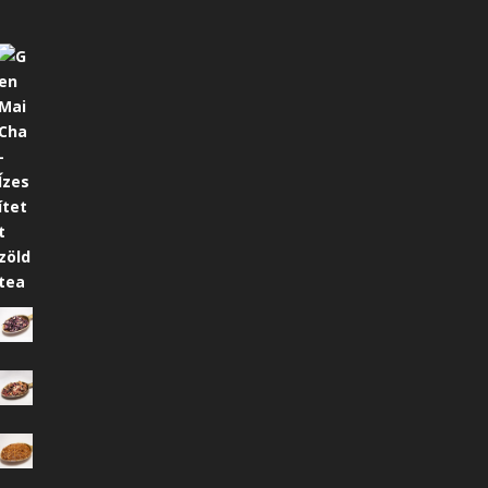
mány:
mány: