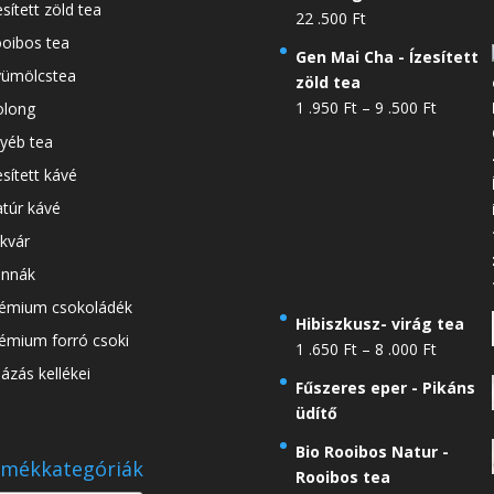
esített zöld tea
22 .500
Ft
oibos tea
Gen Mai Cha - Ízesített
ümölcstea
zöld tea
Ártarto
1 .950
Ft
–
9 .500
Ft
long
1
yéb tea
.950 Ft
esített kávé
-
túr kávé
9
.500 Ft
kvár
nnák
émium csokoládék
Hibiszkusz- virág tea
émium forró csoki
Ártarto
1 .650
Ft
–
8 .000
Ft
ázás kellékei
1
Fűszeres eper - Pikáns
.650 Ft
üdítő
-
8
Bio Rooibos Natur -
mékkategóriák
.000 Ft
Rooibos tea