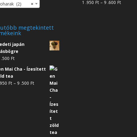
Ártarto
1 .950
Ft
–
9 .600
Ft
harak (2)
×
1
.950 Ft
-
utóbb megtekintett
9
mékeink
.600 Ft
edeti japán
eásbögre
 .500
Ft
n Mai Cha - Ízesített
ld tea
Ártartomány:
.950
Ft
–
9 .500
Ft
1
.950 Ft
-
9
.500 Ft