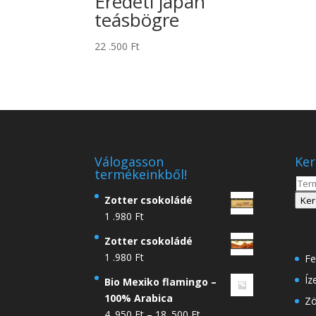
Eredeti japán
teásbögre
22 .500
Ft
Válogasson
Ker
termékeinkből!
Kere
a
Zotter csokoládé
Ker
köve
1 .980
Ft
Zotter csokoládé
1 .980
Ft
Fe
Íz
Bio Mexiko flamingo –
100% Arabica
Zö
Ártartomány:
4 .950
Ft
–
18 .500
Ft