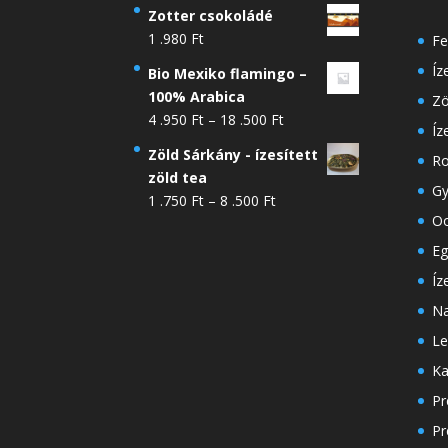
Zotter csokoládé
1 .980
Ft
Fe
Íz
Bio Mexiko flamingo –
100% Arabica
Zö
Ártartomány:
4 .950
Ft
–
18 .500
Ft
Íz
4
Zöld Sárkány - ízesített
Ro
.950 Ft
zöld tea
-
Gy
Ártartomány:
1 .750
Ft
–
8 .500
Ft
18
Oo
1
.500 Ft
.750 Ft
Eg
-
Íz
8
Na
.500 Ft
Le
Ka
Pr
Pr