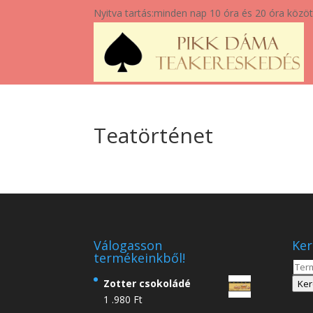
Nyitva tartás:
minden nap 10 óra és 20 óra közöt
Teatörténet
Válogasson
Ker
termékeinkből!
Kere
a
Zotter csokoládé
Ker
köve
1 .980
Ft