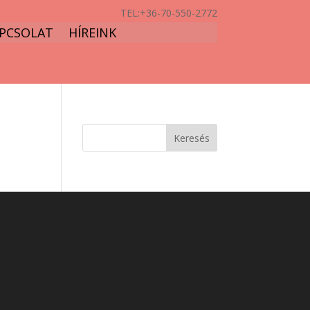
TEL:
+36-70-550-2772
PCSOLAT
HÍREINK