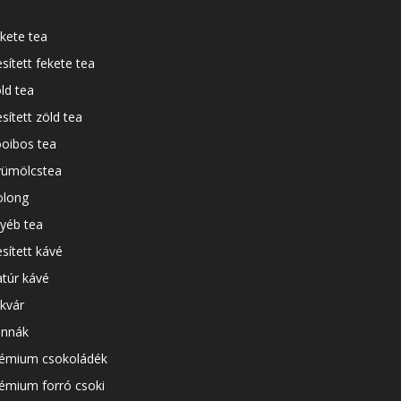
kete tea
esített fekete tea
ld tea
esített zöld tea
oibos tea
ümölcstea
long
yéb tea
esített kávé
túr kávé
kvár
nnák
émium csokoládék
émium forró csoki