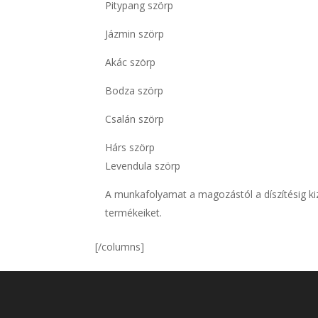
Pitypang szörp
Jázmin szörp
Akác szörp
Bodza szörp
Csalán szörp
Hárs szörp
Levendula szörp
A munkafolyamat a magozástól a díszítésig kiz
termékeiket.
[/columns]