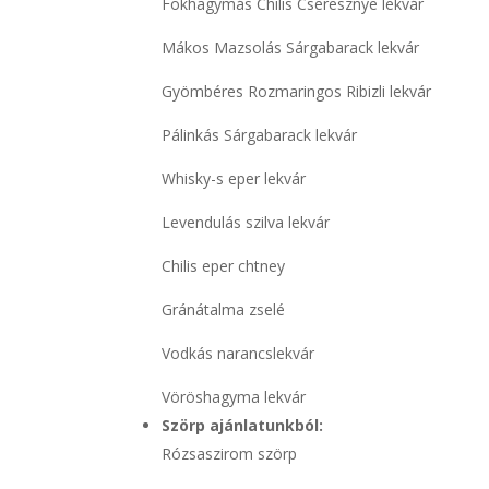
Fokhagymás Chilis Cseresznye lekvár
Mákos Mazsolás Sárgabarack lekvár
Gyömbéres Rozmaringos Ribizli lekvár
Pálinkás Sárgabarack lekvár
Whisky-s eper lekvár
Levendulás szilva lekvár
Chilis eper chtney
Gránátalma zselé
Vodkás narancslekvár
Vöröshagyma lekvár
Szörp ajánlatunkból:
Rózsaszirom szörp