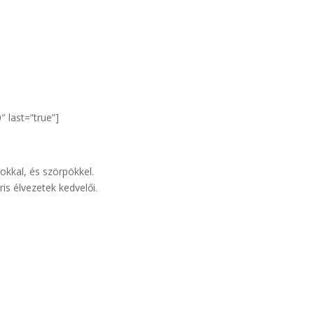
 last=”true”]
okkal, és szörpökkel.
ris élvezetek kedvelői.