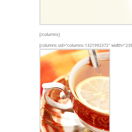
[/columns]
[columns sid=”columns-1321992372″ width=”239″