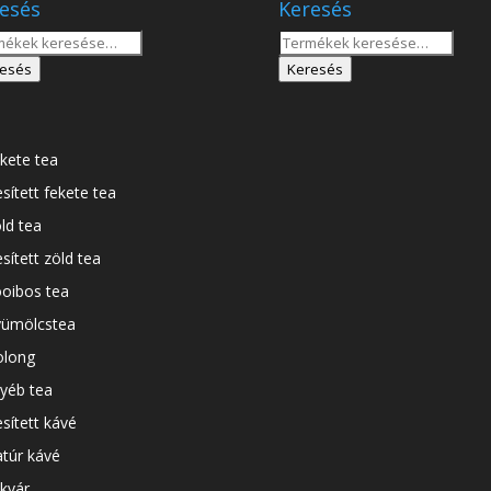
esés
Keresés
sés
Keresés
a
esés
Keresés
tkezőre:
következőre:
kete tea
esített fekete tea
ld tea
esített zöld tea
oibos tea
ümölcstea
long
yéb tea
esített kávé
túr kávé
kvár