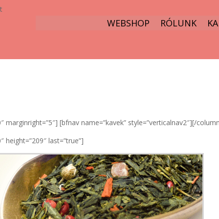
t
WEBSHOP
RÓLUNK
KA
marginright=”5″] [bfnav name=”kavek” style=”verticalnav2″][/colum
 height=”209″ last=”true”]