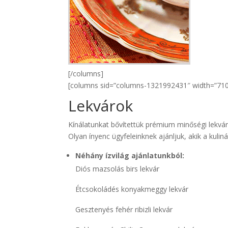
[/columns]
[columns sid=”columns-1321992431″ width=”710″
Lekvárok
Kínálatunkat bővítettük prémium minőségi lekvár
Olyan ínyenc ügyfeleinknek ajánljuk, akik a kuliná
Néhány ízvilág ajánlatunkból:
Diós mazsolás birs lekvár
Étcsokoládés konyakmeggy lekvár
Gesztenyés fehér ribizli lekvár