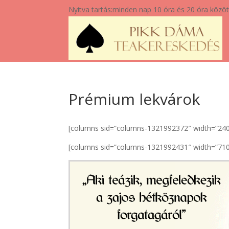
Nyitva tartás:
minden nap 10 óra és 20 óra közöt
Prémium lekvárok
[columns sid=”columns-1321992372″ width=”240″ 
[columns sid=”columns-1321992431″ width=”710″