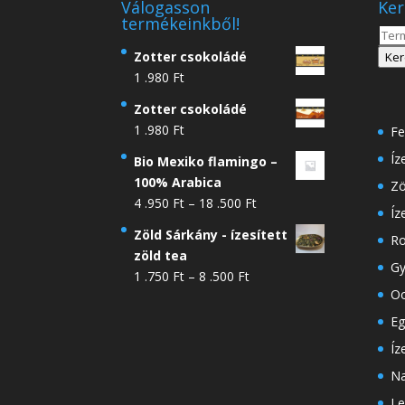
Válogasson
Ker
termékeinkből!
Kere
a
Zotter csokoládé
Ker
köve
1 .980
Ft
Zotter csokoládé
1 .980
Ft
Fe
Íz
Bio Mexiko flamingo –
100% Arabica
Zö
Ártartomány:
4 .950
Ft
–
18 .500
Ft
Íz
4
Zöld Sárkány - ízesített
Ro
.950 Ft
zöld tea
-
Gy
Ártartomány:
1 .750
Ft
–
8 .500
Ft
18
Oo
1
.500 Ft
.750 Ft
Eg
-
Íz
8
Na
.500 Ft
Le