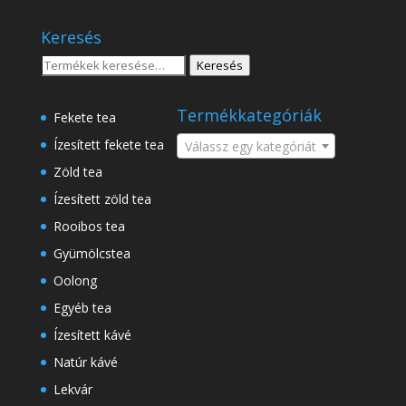
18
.750 Ft
.500 Ft
Keresés
-
8
Keresés
Keresés
.500 Ft
a
következőre:
Termékkategóriák
Fekete tea
Ízesített fekete tea
Válassz egy kategóriát
Zöld tea
Ízesített zöld tea
Rooibos tea
Gyümölcstea
Oolong
Egyéb tea
Ízesített kávé
Natúr kávé
Lekvár