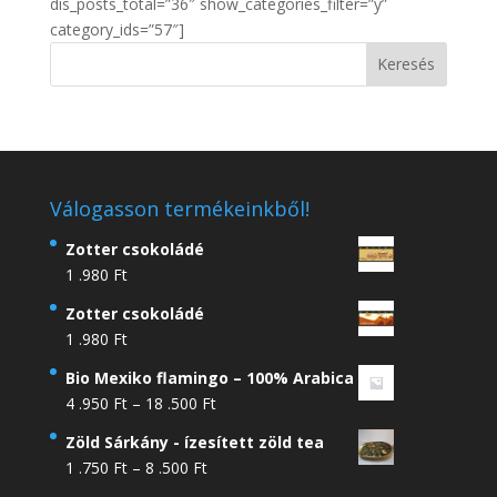
dis_posts_total=”36″ show_categories_filter=”y”
category_ids=”57″]
Válogasson termékeinkből!
Zotter csokoládé
1 .980
Ft
Zotter csokoládé
1 .980
Ft
Bio Mexiko flamingo – 100% Arabica
Ártartomány:
4 .950
Ft
–
18 .500
Ft
4
Zöld Sárkány - ízesített zöld tea
.950 Ft
Ártartomány:
1 .750
Ft
–
8 .500
Ft
-
1