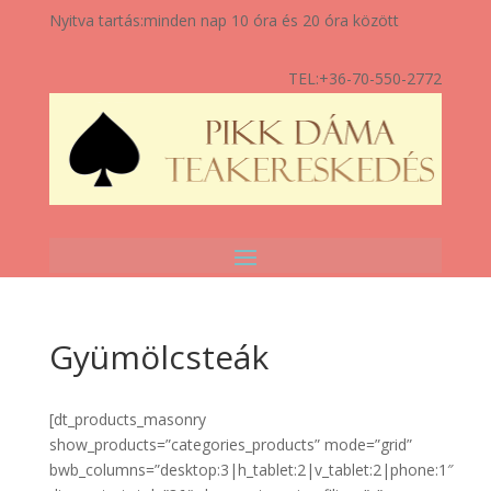
Nyitva tartás:
minden nap 10 óra és 20 óra között
TEL:
+36-70-550-2772
Gyümölcsteák
[dt_products_masonry
show_products=”categories_products” mode=”grid”
bwb_columns=”desktop:3|h_tablet:2|v_tablet:2|phone:1″