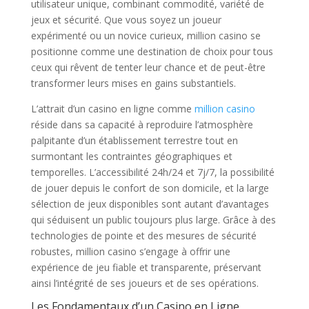
utilisateur unique, combinant commodité, variété de
jeux et sécurité. Que vous soyez un joueur
expérimenté ou un novice curieux, million casino se
positionne comme une destination de choix pour tous
ceux qui rêvent de tenter leur chance et de peut-être
transformer leurs mises en gains substantiels.
L’attrait d’un casino en ligne comme
million casino
réside dans sa capacité à reproduire l’atmosphère
palpitante d’un établissement terrestre tout en
surmontant les contraintes géographiques et
temporelles. L’accessibilité 24h/24 et 7j/7, la possibilité
de jouer depuis le confort de son domicile, et la large
sélection de jeux disponibles sont autant d’avantages
qui séduisent un public toujours plus large. Grâce à des
technologies de pointe et des mesures de sécurité
robustes, million casino s’engage à offrir une
expérience de jeu fiable et transparente, préservant
ainsi l’intégrité de ses joueurs et de ses opérations.
Les Fondamentaux d’un Casino en Ligne