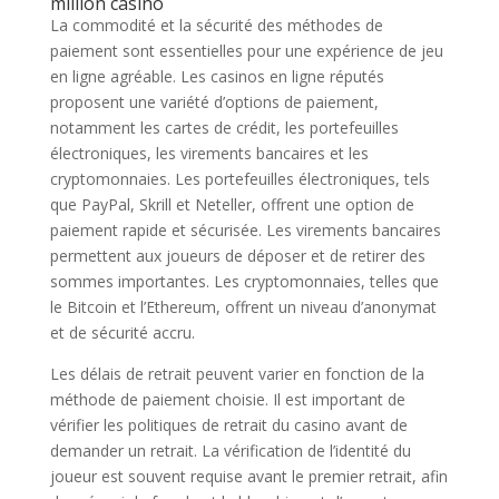
million casino
La commodité et la sécurité des méthodes de
paiement sont essentielles pour une expérience de jeu
en ligne agréable. Les casinos en ligne réputés
proposent une variété d’options de paiement,
notamment les cartes de crédit, les portefeuilles
électroniques, les virements bancaires et les
cryptomonnaies. Les portefeuilles électroniques, tels
que PayPal, Skrill et Neteller, offrent une option de
paiement rapide et sécurisée. Les virements bancaires
permettent aux joueurs de déposer et de retirer des
sommes importantes. Les cryptomonnaies, telles que
le Bitcoin et l’Ethereum, offrent un niveau d’anonymat
et de sécurité accru.
Les délais de retrait peuvent varier en fonction de la
méthode de paiement choisie. Il est important de
vérifier les politiques de retrait du casino avant de
demander un retrait. La vérification de l’identité du
joueur est souvent requise avant le premier retrait, afin