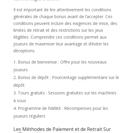
Il est important de lire attentivement les conditions
générales de chaque bonus avant de l’accepter. Ces
conditions peuvent inclure des exigences de mise, des
limites de retrait et des restrictions sur les jeux
éligibles. Comprendre ces conditions permet aux
joueurs de maximiser leur avantage et d’éviter les
déceptions.
Bonus de bienvenue : Offre pour les nouveaux
joueurs
Bonus de dépôt : Pourcentage supplémentaire sur le
dépôt
Tours gratuits : Sessions gratuites sur les machines
à sous
Programme de fidélité : Récompenses pour les
joueurs réguliers
Les Méthodes de Paiement et de Retrait Sur