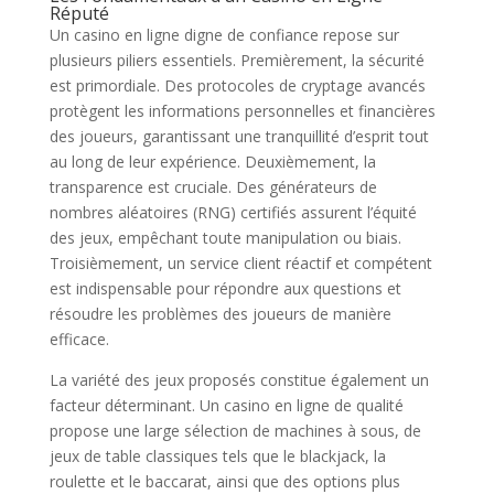
Réputé
Un casino en ligne digne de confiance repose sur
plusieurs piliers essentiels. Premièrement, la sécurité
est primordiale. Des protocoles de cryptage avancés
protègent les informations personnelles et financières
des joueurs, garantissant une tranquillité d’esprit tout
au long de leur expérience. Deuxièmement, la
transparence est cruciale. Des générateurs de
nombres aléatoires (RNG) certifiés assurent l’équité
des jeux, empêchant toute manipulation ou biais.
Troisièmement, un service client réactif et compétent
est indispensable pour répondre aux questions et
résoudre les problèmes des joueurs de manière
efficace.
La variété des jeux proposés constitue également un
facteur déterminant. Un casino en ligne de qualité
propose une large sélection de machines à sous, de
jeux de table classiques tels que le blackjack, la
roulette et le baccarat, ainsi que des options plus