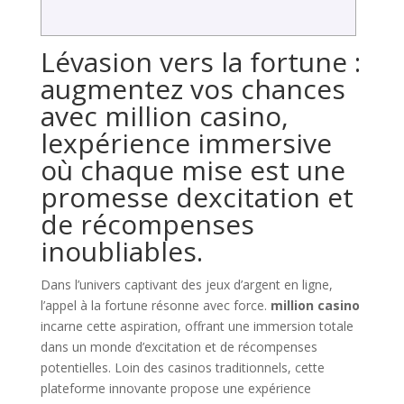
Lévasion vers la fortune :
augmentez vos chances
avec million casino,
lexpérience immersive
où chaque mise est une
promesse dexcitation et
de récompenses
inoubliables.
Dans l’univers captivant des jeux d’argent en ligne,
l’appel à la fortune résonne avec force.
million casino
incarne cette aspiration, offrant une immersion totale
dans un monde d’excitation et de récompenses
potentielles. Loin des casinos traditionnels, cette
plateforme innovante propose une expérience