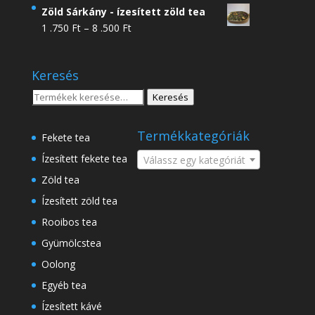
4
Zöld Sárkány - ízesített zöld tea
.950 Ft
Ártartomány:
1 .750
Ft
–
8 .500
Ft
-
1
18
.750 Ft
.500 Ft
Keresés
-
8
Keresés
Keresés
.500 Ft
a
következőre:
Termékkategóriák
Fekete tea
Ízesített fekete tea
Válassz egy kategóriát
Zöld tea
Ízesített zöld tea
Rooibos tea
Gyümölcstea
Oolong
Egyéb tea
Ízesített kávé