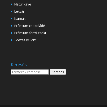
Natúr kávé
Lekvár
Kannák
Prémium csokoládék
Prémium forró csoki
Teázás kellékei
Keresés
Keresés
Keresés
a
következőre: