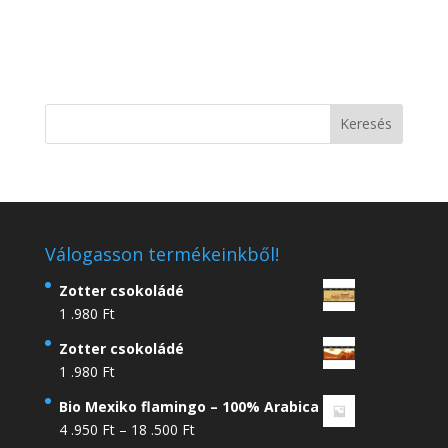
Válogasson termékeinkből!
Zotter csokoládé
1 .980
Ft
Zotter csokoládé
1 .980
Ft
Bio Mexiko flamingo – 100% Arabica
Ártartomány:
4 .950
Ft
–
18 .500
Ft