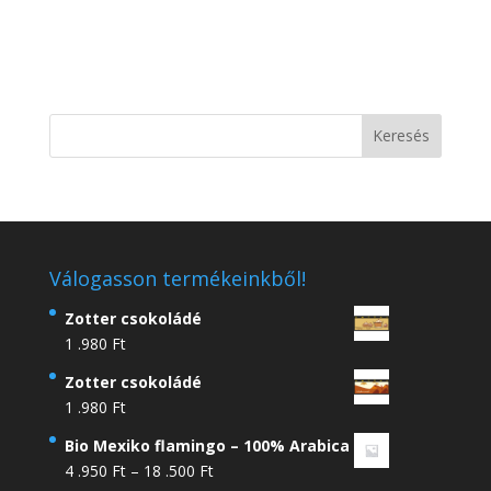
Válogasson termékeinkből!
Zotter csokoládé
1 .980
Ft
Zotter csokoládé
1 .980
Ft
Bio Mexiko flamingo – 100% Arabica
Ártartomány:
4 .950
Ft
–
18 .500
Ft