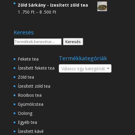
4
Zöld Sárkány - ízesített zöld tea
.950 Ft
Ártartomány:
1 .750
Ft
–
8 .500
Ft
-
1
18
.750 Ft
.500 Ft
Keresés
-
8
Keresés
Keresés
.500 Ft
a
következőre:
Termékkategóriák
Fekete tea
Ízesített fekete tea
Válassz egy kategóriát
Zöld tea
Ízesített zöld tea
Rooibos tea
Gyümölcstea
Oolong
Egyéb tea
Ízesített kávé