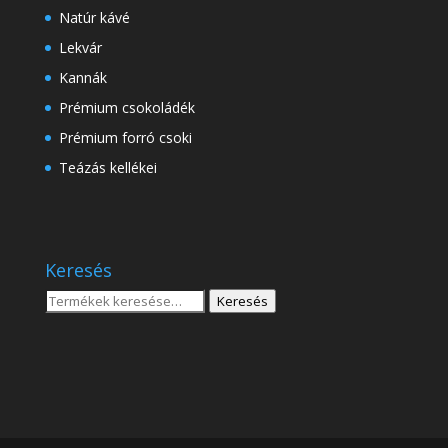
Natúr kávé
Lekvár
Kannák
Prémium csokoládék
Prémium forró csoki
Teázás kellékei
Keresés
Keresés
Keresés
a
következőre: