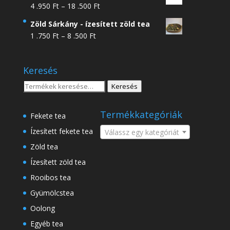
Ártartomány:
4 .950
Ft
–
18 .500
Ft
4
Zöld Sárkány - ízesített zöld tea
.950 Ft
Ártartomány:
1 .750
Ft
–
8 .500
Ft
-
1
18
.750 Ft
.500 Ft
Keresés
-
8
Keresés
Keresés
.500 Ft
a
következőre:
Termékkategóriák
Fekete tea
Ízesített fekete tea
Válassz egy kategóriát
Zöld tea
Ízesített zöld tea
Rooibos tea
Gyümölcstea
Oolong
Egyéb tea