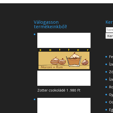
Válogasson
Ker
termékeinkből!
Kere
a
Ker
köve
Fe
Íz
Zö
Íz
Ro
Zotter csokoládé
1 .980
Ft
Gy
Oo
Eg