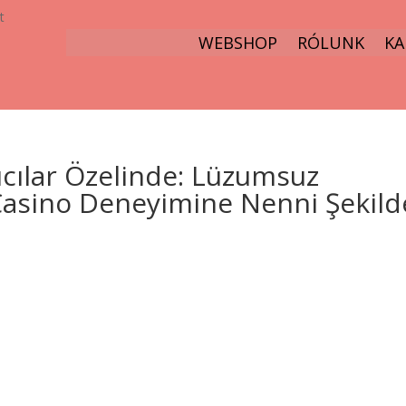
t
WEBSHOP
RÓLUNK
KA
cılar Özelinde: Lüzumsuz
Casino Deneyimine Nenni Şekild