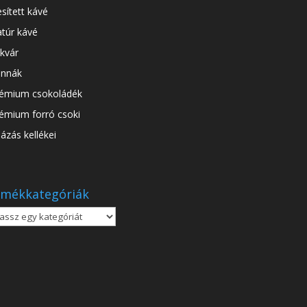
esített kávé
túr kávé
kvár
nnák
émium csokoládék
émium forró csoki
ázás kellékei
mékkategóriák