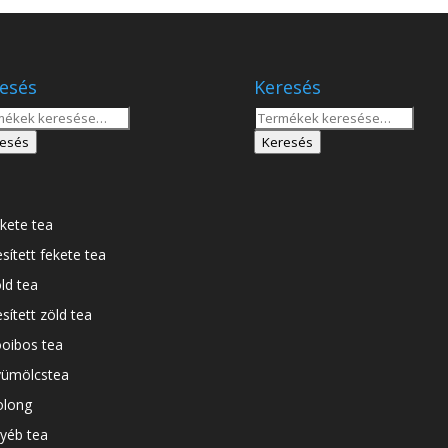
esés
Keresés
sés
Keresés
a
esés
Keresés
tkezőre:
következőre:
kete tea
esített fekete tea
ld tea
esített zöld tea
oibos tea
ümölcstea
long
yéb tea