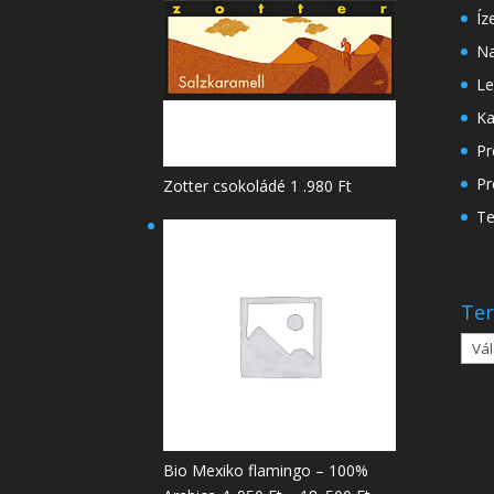
Íz
Na
Le
Ka
Pr
Pr
Zotter csokoládé
1 .980
Ft
Te
Ter
Bio Mexiko flamingo – 100%