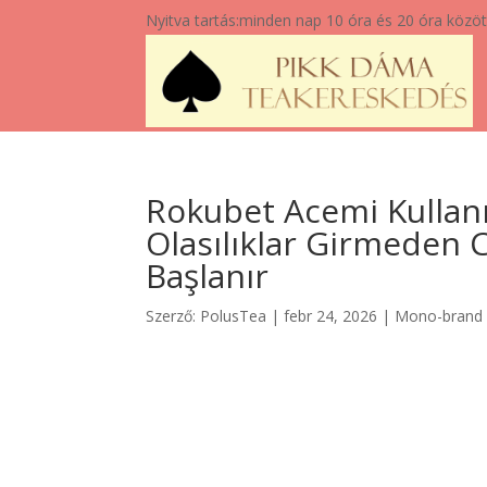
Nyitva tartás:
minden nap 10 óra és 20 óra közöt
Rokubet Acemi Kullanı
Olasılıklar Girmeden 
Başlanır
Szerző:
PolusTea
|
febr 24, 2026
|
Mono-brand