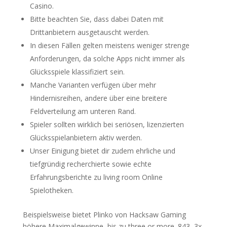
Casino.
Bitte beachten Sie, dass dabei Daten mit
Drittanbietern ausgetauscht werden.
In diesen Fällen gelten meistens weniger strenge
Anforderungen, da solche Apps nicht immer als
Glücksspiele klassifiziert sein.
Manche Varianten verfügen über mehr
Hindernisreihen, andere über eine breitere
Feldverteilung am unteren Rand.
Spieler sollten wirklich bei seriösen, lizenzierten
Glücksspielanbietern aktiv werden.
Unser Einigung bietet dir zudem ehrliche und
tiefgründig recherchierte sowie echte
Erfahrungsberichte zu living room Online
Spielotheken.
Beispielsweise bietet Plinko von Hacksaw Gaming
höhere Maximalgewinne, bis zu three or more. 843, 3x