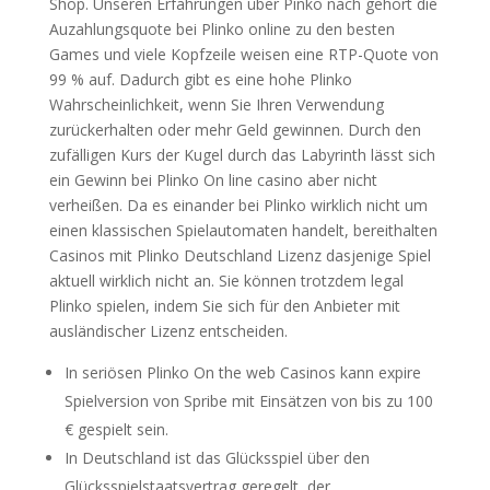
Shop. Unseren Erfahrungen über Pinko nach gehört die
Auzahlungsquote bei Plinko online zu den besten
Games und viele Kopfzeile weisen eine RTP-Quote von
99 % auf. Dadurch gibt es eine hohe Plinko
Wahrscheinlichkeit, wenn Sie Ihren Verwendung
zurückerhalten oder mehr Geld gewinnen. Durch den
zufälligen Kurs der Kugel durch das Labyrinth lässt sich
ein Gewinn bei Plinko On line casino aber nicht
verheißen. Da es einander bei Plinko wirklich nicht um
einen klassischen Spielautomaten handelt, bereithalten
Casinos mit Plinko Deutschland Lizenz dasjenige Spiel
aktuell wirklich nicht an. Sie können trotzdem legal
Plinko spielen, indem Sie sich für den Anbieter mit
ausländischer Lizenz entscheiden.
In seriösen Plinko On the web Casinos kann expire
Spielversion von Spribe mit Einsätzen von bis zu 100
€ gespielt sein.
In Deutschland ist das Glücksspiel über den
Glücksspielstaatsvertrag geregelt, der