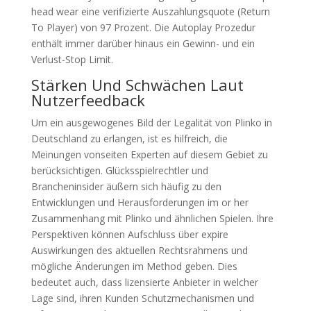
head wear eine verifizierte Auszahlungsquote (Return
To Player) von 97 Prozent. Die Autoplay Prozedur
enthält immer darüber hinaus ein Gewinn- und ein
Verlust-Stop Limit.
Stärken Und Schwächen Laut
Nutzerfeedback
Um ein ausgewogenes Bild der Legalität von Plinko in
Deutschland zu erlangen, ist es hilfreich, die
Meinungen vonseiten Experten auf diesem Gebiet zu
berücksichtigen. Glücksspielrechtler und
Brancheninsider äußern sich häufig zu den
Entwicklungen und Herausforderungen im or her
Zusammenhang mit Plinko und ähnlichen Spielen. Ihre
Perspektiven können Aufschluss über expire
Auswirkungen des aktuellen Rechtsrahmens und
mögliche Änderungen im Method geben. Dies
bedeutet auch, dass lizensierte Anbieter in welcher
Lage sind, ihren Kunden Schutzmechanismen und