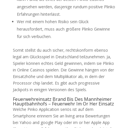
angesehen werden, dasjenige rundum positive Plinko
Erfahrungen hinterlässt.
Wer mit einem hohen Risiko sein Glück
herausfordert, muss auch größere Plinko Gewinne
für sich verbuchen.
Somit stellst du auch sicher, rechtskonform ebenso
legal am Glücksspiel in Deutschland teilzunehmen. Ja,
Spieler können echtes Geld gewinnen, indem sie Plinko
in Online Casinos spielen. Die Gewinne hängen von der
Einsatzhöhe und dem Multiplikator ab, in dem der
Processor chip landet. Es gibt auch progressive
Jackpots in einigen Versionen des Spiels.
Feuerwehreinsatz Brand Bis Des Mannheimer
Hauptbahnhofs – Feuerwehr Im Or Her Einsatz
Welche Pinko Application seriös ist auf dem
Smartphone erinnern Sie an living area Bewertungen
bei Yahoo and google Play oder im or her Apple App