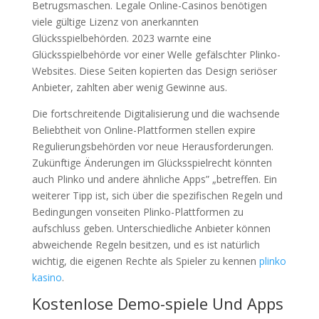
Betrugsmaschen. Legale Online-Casinos benötigen
viele gültige Lizenz von anerkannten
Glücksspielbehörden. 2023 warnte eine
Glücksspielbehörde vor einer Welle gefälschter Plinko-
Websites. Diese Seiten kopierten das Design seriöser
Anbieter, zahlten aber wenig Gewinne aus.
Die fortschreitende Digitalisierung und die wachsende
Beliebtheit von Online-Plattformen stellen expire
Regulierungsbehörden vor neue Herausforderungen.
Zukünftige Änderungen im Glücksspielrecht könnten
auch Plinko und andere ähnliche Apps” „betreffen. Ein
weiterer Tipp ist, sich über die spezifischen Regeln und
Bedingungen vonseiten Plinko-Plattformen zu
aufschluss geben. Unterschiedliche Anbieter können
abweichende Regeln besitzen, und es ist natürlich
wichtig, die eigenen Rechte als Spieler zu kennen
plinko
kasino
.
Kostenlose Demo-spiele Und Apps