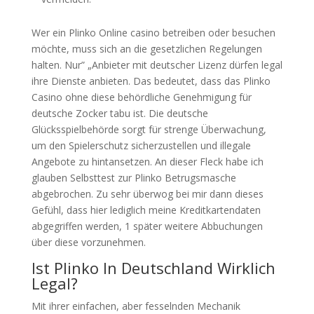
Wer ein Plinko Online casino betreiben oder besuchen
möchte, muss sich an die gesetzlichen Regelungen
halten. Nur” „Anbieter mit deutscher Lizenz dürfen legal
ihre Dienste anbieten. Das bedeutet, dass das Plinko
Casino ohne diese behördliche Genehmigung für
deutsche Zocker tabu ist. Die deutsche
Glücksspielbehörde sorgt für strenge Überwachung,
um den Spielerschutz sicherzustellen und illegale
Angebote zu hintansetzen. An dieser Fleck habe ich
glauben Selbsttest zur Plinko Betrugsmasche
abgebrochen. Zu sehr überwog bei mir dann dieses
Gefühl, dass hier lediglich meine Kreditkartendaten
abgegriffen werden, 1 später weitere Abbuchungen
über diese vorzunehmen.
Ist Plinko In Deutschland Wirklich
Legal?
Mit ihrer einfachen, aber fesselnden Mechanik