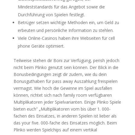
Mindeststandards für das Angebot sowie die
Durchführung von Spielen festlegt.
Betrüger setzen wichtige Methoden ein, um Geld zu
erbeuten und persönliche Information zu stehlen.
Viele Online-Casinos haben ihre Webseiten für cell
phone Geräte optimiert.
Teilweise stehen dir Boni zur Verfügung, perish jedoch
nicht beim Plinko genutzt sein können. Der Blick in die
Bonusbedingungen zeigt dir zudem, wie du dein
Bonusguthaben für pass away Auszahlung freispielen
vermagst. Wie hoch die Gewinne im Spiel ausfallen
können, richtet sich nach family room verfügbaren
Multiplikatoren jeder Spielvarianten. Einige Plinko Spiele
bieten euch” „Multiplikatoren vom bis über 1. 000-
fachen des Einsatzes, in anderen Spielen ist lieber als
das your five. 000-fache des Einsatzes möglich. Beim
Plinko werden Spielchips auf einem vertikal