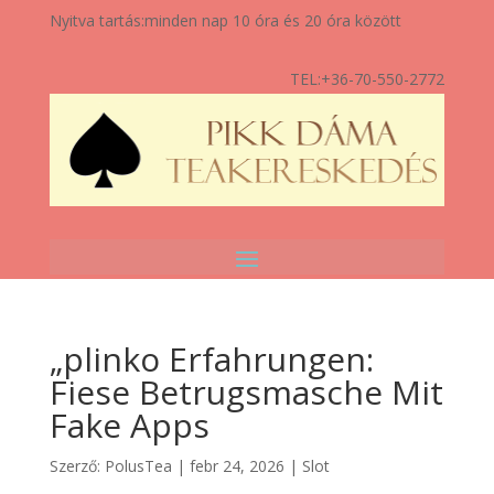
Nyitva tartás:
minden nap 10 óra és 20 óra között
TEL:
+36-70-550-2772
„plinko Erfahrungen:
Fiese Betrugsmasche Mit
Fake Apps
Szerző:
PolusTea
|
febr 24, 2026
|
Slot