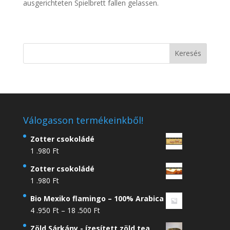
ausgerichteten Spielbrett fallen gelassen.
Válogasson termékeinkből!
Zotter csokoládé
1 .980
Ft
Zotter csokoládé
1 .980
Ft
Bio Mexiko flamingo – 100% Arabica
Ártartomány:
4 .950
Ft
–
18 .500
Ft
4
Zöld Sárkány - ízesített zöld tea