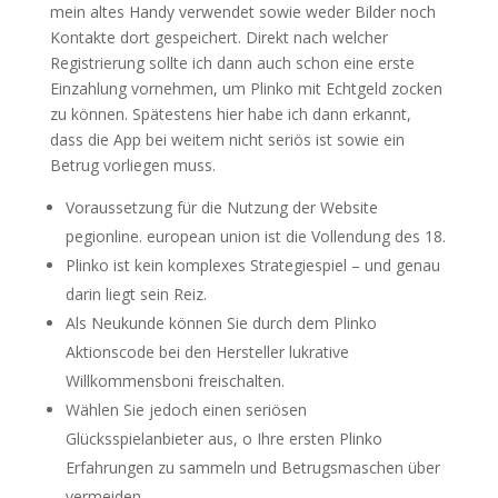
mein altes Handy verwendet sowie weder Bilder noch
Kontakte dort gespeichert. Direkt nach welcher
Registrierung sollte ich dann auch schon eine erste
Einzahlung vornehmen, um Plinko mit Echtgeld zocken
zu können. Spätestens hier habe ich dann erkannt,
dass die App bei weitem nicht seriös ist sowie ein
Betrug vorliegen muss.
Voraussetzung für die Nutzung der Website
pegionline. european union ist die Vollendung des 18.
Plinko ist kein komplexes Strategiespiel – und genau
darin liegt sein Reiz.
Als Neukunde können Sie durch dem Plinko
Aktionscode bei den Hersteller lukrative
Willkommensboni freischalten.
Wählen Sie jedoch einen seriösen
Glücksspielanbieter aus, o Ihre ersten Plinko
Erfahrungen zu sammeln und Betrugsmaschen über
vermeiden.