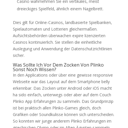
Casino wahrnehmen Sie ein vertikales, meist
dreieckiges Spielfeld, ähnlich einem Nagelbrett.
Dies gilt für Online-Casinos, landbasierte Spielbanken,
Spielautomaten und Lotterien gleichermaßen.
Aufsichtsbehörden überwachen expire lizenzierten
Casinos kontinuierlich. Sie stellen die einheitliche
Auslegung und Anwendung der Datenschutzrichtlinien
sicher.
Was Sollte Ich Vor Dem Zocken Von Plinko
Sonst Noch Wissen?
In den Applications oder über eine gewisse responsive
Webseite war das Layout auf dem Smartphone belly
erkennbar. Das Zocken unter Android oder iOS macht
ha sido einfach, unterwegs oder aber auf dem Couch
Plinko App Erfahrungen zu sammeln. Das Grundprinzip
ist bei praktisch allen Plinko-Games gleich, doch
Grafiken oder Soundkulisse können sich unterscheiden.
So konnten wir junge anderem Plinko Erfahrungen im
griechischen Olymp oder im Alten Ägypten sammeln.