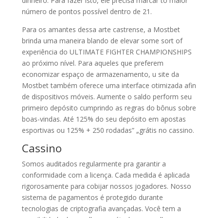
dinheiro. Para fazer isto, ele precisa marcar to maior
número de pontos possível dentro de 21.
Para os amantes dessa arte castrense, a Mostbet
brinda uma maneira blando de elevar some sort of
experiência do ULTIMATE FIGHTER CHAMPIONSHIPS
ao próximo nível. Para aqueles que preferem
economizar espaço de armazenamento, u site da
Mostbet também oferece uma interface otimizada afin
de dispositivos móveis. Aumente o saldo perform seu
primeiro depósito cumprindo as regras do bônus sobre
boas-vindas. Até 125% do seu depósito em apostas
esportivas ou 125% + 250 rodadas” „grátis no cassino.
Cassino
Somos auditados regularmente pra garantir a
conformidade com a licença. Cada medida é aplicada
rigorosamente para cobijar nossos jogadores. Nosso
sistema de pagamentos é protegido durante
tecnologias de criptografia avançadas. Você tem a