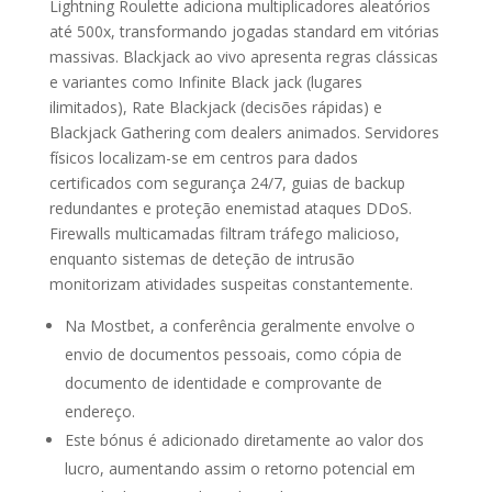
Lightning Roulette adiciona multiplicadores aleatórios
até 500x, transformando jogadas standard em vitórias
massivas. Blackjack ao vivo apresenta regras clássicas
e variantes como Infinite Black jack (lugares
ilimitados), Rate Blackjack (decisões rápidas) e
Blackjack Gathering com dealers animados. Servidores
físicos localizam-se em centros para dados
certificados com segurança 24/7, guias de backup
redundantes e proteção enemistad ataques DDoS.
Firewalls multicamadas filtram tráfego malicioso,
enquanto sistemas de deteção de intrusão
monitorizam atividades suspeitas constantemente.
Na Mostbet, a conferência geralmente envolve o
envio de documentos pessoais, como cópia de
documento de identidade e comprovante de
endereço.
Este bónus é adicionado diretamente ao valor dos
lucro, aumentando assim o retorno potencial em