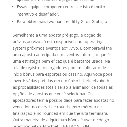
Essas equipes competem entre si e isto é muito
interativo e desafiador.
Para obter mais two hundred fifity Giros Grátis, o
Semelhante a uma aposta pré-jogo, a opção de
prévias ao vivo só está disponível para operating
system próximos eventos ao” „vivo. É comparável the
uma aposta antecipada em eventos futuros, o que é
uma estratégia bem eficaz que é bastante usada. Na
tela de registro, os jogadores podem solicitar o de
início bônus para esportes ou cassino. Aqui você pode
invertir várias partidas em um único bilhete elizabeth
as probabilidades totais serão a animador de todas as
opções de apostas que você selecionar. Os
apostadores têm a possibilidade para fazer apostas no
vencedor, no overall de rounds, zero método de
finalização e no rounded em que the luta terminará.
Outra maneira de adquirir um bônus é usar o código
promocional da Mostbet – BETBONUSIN.