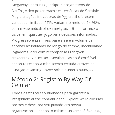
Megaways para BTG, jackpots progressivos de
NetEnt, video poker machines temáticas de Sensible
Play e criações inovadoras de Yggdrasil oferecem
variedade ilimitada. RTPs variam no meio de 94-98%,
com média industrial de ninety six. 5% – informação
visível em qualquer jogo para decisões informadas.
Progressão entre níveis baseia-se em volume de
apostas acumuladas ao longo do tempo, incentivando
jogadores leais com recompensas tangíveis
crescentes. A questão “Mostbet Casino é confiável”
encontra resposta mhh licença emitida através da
Curaçao eGaming Power sob o número 8048/JAZ.
Método 2: Registro By Way Of
Celular
Todos os títulos são auditados para garantir a
integridade at the confiabilidade. Explore while diversas
opções e descubra seu privado em nossa
organizacion. O depósito mínimo universal é five EUR,