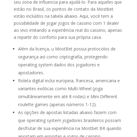
seu zona de influencia para ajudá-lo. Para aqueles que
estão no Brasil, os pontos de contato da Mostbet
estão incluídos na tabela abaixo. Aqui, você tem a
possibilidade de jogar jogos de cassino com 1 dealer
ao vivo imitando a experiência real do cassino, apenas
a repartir do conforto para sua própria casa.
Além da licença, u MostBet possui protocolos de
segurança asi como criptografia, protegendo
operating system dados dos jogadores e
apostadores.
Roleta digital inclui europeia, francesa, americana e
variantes exóticas como Multi-Wheel (joga
simultâneamente em até 8 rodas) e Mini Different
roulette games (apenas números 1-12).
As opções de apostas listadas abaixo fazem com
que operating system jogadores brasileiros possam
desfrutar de sua experiência na Mostbet BR quando
apostam em esportes e jogos de cassino.