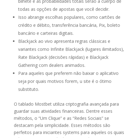
bilhete e as probabilidades totais serão a cuerpo de
todas as opções de apostas que você decidir.
Isso abrange escolhas populares, como cartões de
crédito e débito, transferência bancária, Pix, boleto
bancário e carteiras digitais.
Blackjack ao vivo apresenta regras clássicas e
variantes como Infinite Blackjack (lugares ilimitados),
Rate Blackjack (decisões rápidas) e Blackjack
Gathering com dealers animados.
Para aqueles que preferem não baixar o aplicativo
seja por quais motivos forem, u site é o ótimo
substituto.
O tablado Mostbet utiliza criptografia avançada para
guardar suas atividades financeiras. Dentre esses
métodos, o “Um Clique” e as “Redes Sociais” se
destacam pela simplicidade. Esses métodos são
perfeitos para iniciantes systems para aqueles os quais