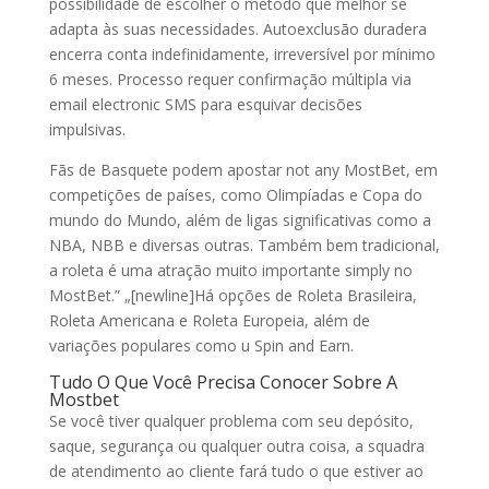
possibilidade de escolher o método que melhor se
adapta às suas necessidades. Autoexclusão duradera
encerra conta indefinidamente, irreversível por mínimo
6 meses. Processo requer confirmação múltipla via
email electronic SMS para esquivar decisões
impulsivas.
Fãs de Basquete podem apostar not any MostBet, em
competições de países, como Olimpíadas e Copa do
mundo do Mundo, além de ligas significativas como a
NBA, NBB e diversas outras. Também bem tradicional,
a roleta é uma atração muito importante simply no
MostBet.” „[newline]Há opções de Roleta Brasileira,
Roleta Americana e Roleta Europeia, além de
variações populares como u Spin and Earn.
Tudo O Que Você Precisa Conocer Sobre A
Mostbet
Se você tiver qualquer problema com seu depósito,
saque, segurança ou qualquer outra coisa, a squadra
de atendimento ao cliente fará tudo o que estiver ao