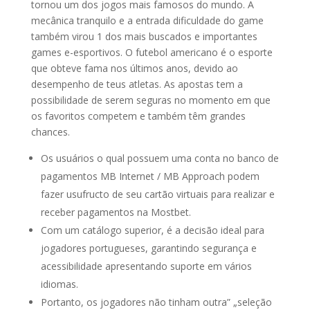
tornou um dos jogos mais famosos do mundo. A
mecânica tranquilo e a entrada dificuldade do game
também virou 1 dos mais buscados e importantes
games e-esportivos. O futebol americano é o esporte
que obteve fama nos últimos anos, devido ao
desempenho de teus atletas. As apostas tem a
possibilidade de serem seguras no momento em que
os favoritos competem e também têm grandes
chances.
Os usuários o qual possuem uma conta no banco de
pagamentos MB Internet / MB Approach podem
fazer usufructo de seu cartão virtuais para realizar e
receber pagamentos na Mostbet.
Com um catálogo superior, é a decisão ideal para
jogadores portugueses, garantindo segurança e
acessibilidade apresentando suporte em vários
idiomas.
Portanto, os jogadores não tinham outra” „seleção