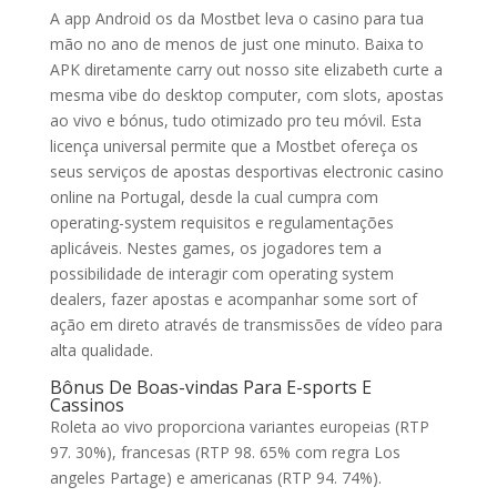
A app Android os da Mostbet leva o casino para tua
mão no ano de menos de just one minuto. Baixa to
APK diretamente carry out nosso site elizabeth curte a
mesma vibe do desktop computer, com slots, apostas
ao vivo e bónus, tudo otimizado pro teu móvil. Esta
licença universal permite que a Mostbet ofereça os
seus serviços de apostas desportivas electronic casino
online na Portugal, desde la cual cumpra com
operating-system requisitos e regulamentações
aplicáveis. Nestes games, os jogadores tem a
possibilidade de interagir com operating system
dealers, fazer apostas e acompanhar some sort of
ação em direto através de transmissões de vídeo para
alta qualidade.
Bônus De Boas-vindas Para E-sports E
Cassinos
Roleta ao vivo proporciona variantes europeias (RTP
97. 30%), francesas (RTP 98. 65% com regra Los
angeles Partage) e americanas (RTP 94. 74%).