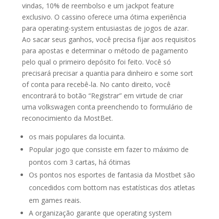
vindas, 10% de reembolso e um jackpot feature
exclusivo. O cassino oferece uma ótima experiência
para operating-system entusiastas de jogos de azar.
Ao sacar seus ganhos, você precisa fijar aos requisitos
para apostas e determinar o método de pagamento
pelo qual o primeiro depósito foi feito. Você só
precisará precisar a quantia para dinheiro e some sort
of conta para recebê-la. No canto direito, você
encontrará to botão “Registrar” em virtude de criar
uma volkswagen conta preenchendo to formulário de
reconocimiento da MostBet.
os mais populares da locuinta.
Popular jogo que consiste em fazer to máximo de
pontos com 3 cartas, há ótimas
Os pontos nos esportes de fantasia da Mostbet são
concedidos com bottom nas estatísticas dos atletas
em games reais.
A organização garante que operating system