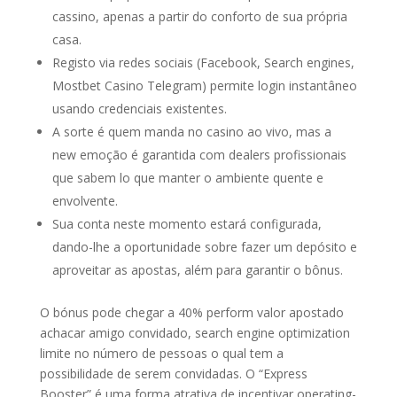
cassino, apenas a partir do conforto de sua própria
casa.
Registo via redes sociais (Facebook, Search engines,
Mostbet Casino Telegram) permite login instantâneo
usando credenciais existentes.
A sorte é quem manda no casino ao vivo, mas a
new emoção é garantida com dealers profissionais
que sabem lo que manter o ambiente quente e
envolvente.
Sua conta neste momento estará configurada,
dando-lhe a oportunidade sobre fazer um depósito e
aproveitar as apostas, além para garantir o bônus.
O bónus pode chegar a 40% perform valor apostado
achacar amigo convidado, search engine optimization
limite no número de pessoas o qual tem a
possibilidade de serem convidadas. O “Express
Booster” é uma forma atrativa de incentivar operating-