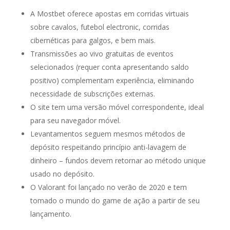
A Mostbet oferece apostas em corridas virtuais
sobre cavalos, futebol electronic, corridas
cibernéticas para galgos, e bem mais.
Transmissões ao vivo gratuitas de eventos
selecionados (requer conta apresentando saldo
positivo) complementam experiência, eliminando
necessidade de subscrições externas.
O site tem uma versão móvel correspondente, ideal
para seu navegador móvel.
Levantamentos seguem mesmos métodos de
depósito respeitando princípio anti-lavagem de
dinheiro – fundos devem retornar ao método unique
usado no depósito.
O Valorant foi lançado no verão de 2020 e tem
tomado o mundo do game de ação a partir de seu
lançamento.