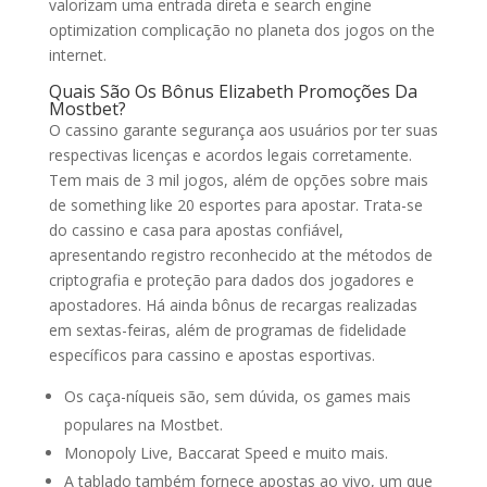
valorizam uma entrada direta e search engine
optimization complicação no planeta dos jogos on the
internet.
Quais São Os Bônus Elizabeth Promoções Da
Mostbet?
O cassino garante segurança aos usuários por ter suas
respectivas licenças e acordos legais corretamente.
Tem mais de 3 mil jogos, além de opções sobre mais
de something like 20 esportes para apostar. Trata-se
do cassino e casa para apostas confiável,
apresentando registro reconhecido at the métodos de
criptografia e proteção para dados dos jogadores e
apostadores. Há ainda bônus de recargas realizadas
em sextas-feiras, além de programas de fidelidade
específicos para cassino e apostas esportivas.
Os caça-níqueis são, sem dúvida, os games mais
populares na Mostbet.
Monopoly Live, Baccarat Speed e muito mais.
A tablado também fornece apostas ao vivo, um que