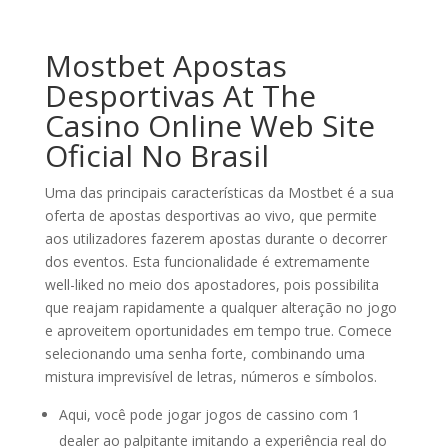
Mostbet Apostas
Desportivas At The
Casino Online Web Site
Oficial No Brasil
Uma das principais características da Mostbet é a sua
oferta de apostas desportivas ao vivo, que permite
aos utilizadores fazerem apostas durante o decorrer
dos eventos. Esta funcionalidade é extremamente
well-liked no meio dos apostadores, pois possibilita
que reajam rapidamente a qualquer alteração no jogo
e aproveitem oportunidades em tempo true. Comece
selecionando uma senha forte, combinando uma
mistura imprevisível de letras, números e símbolos.
Aqui, você pode jogar jogos de cassino com 1
dealer ao palpitante imitando a experiência real do