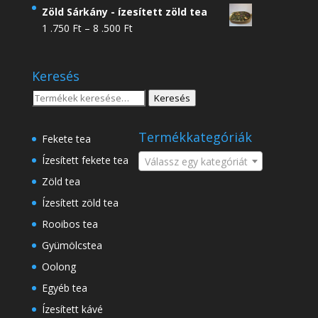
4
Zöld Sárkány - ízesített zöld tea
.950 Ft
Ártartomány:
1 .750
Ft
–
8 .500
Ft
-
1
18
.750 Ft
.500 Ft
Keresés
-
8
Keresés
Keresés
.500 Ft
a
következőre:
Termékkategóriák
Fekete tea
Ízesített fekete tea
Válassz egy kategóriát
Zöld tea
Ízesített zöld tea
Rooibos tea
Gyümölcstea
Oolong
Egyéb tea
Ízesített kávé