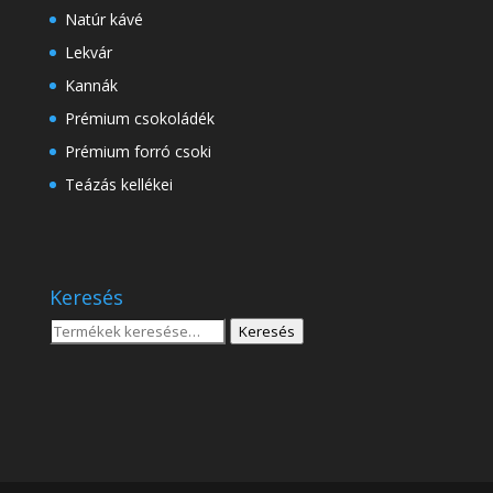
Natúr kávé
Lekvár
Kannák
Prémium csokoládék
Prémium forró csoki
Teázás kellékei
Keresés
Keresés
Keresés
a
következőre: