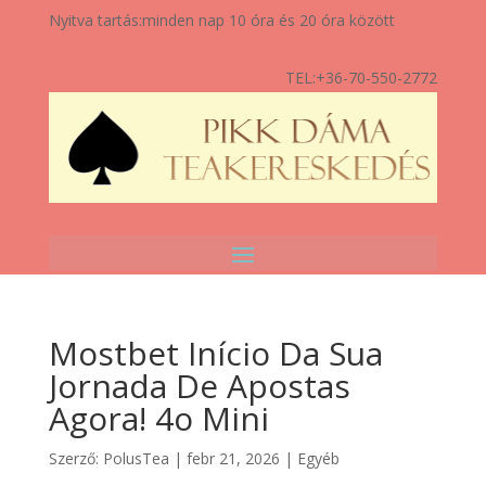
Nyitva tartás:
minden nap 10 óra és 20 óra között
TEL:
+36-70-550-2772
Mostbet Início Da Sua
Jornada De Apostas
Agora! 4o Mini
Szerző:
PolusTea
|
febr 21, 2026
|
Egyéb