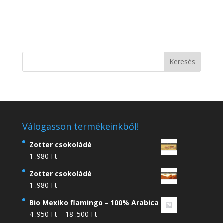
Válogasson termékeinkből!
Zotter csokoládé
1 .980
Ft
Zotter csokoládé
1 .980
Ft
Bio Mexiko flamingo – 100% Arabica
Ártartomány:
4 .950
Ft
–
18 .500
Ft