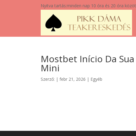
Nyitva tartás:
minden nap 10 óra és 20 óra közöt
Mostbet Início Da Sua
Mini
Szerző:
|
febr 21, 2026
|
Egyéb