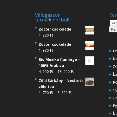
Válogasson
Ker
termékeinkből!
Kere
a
Zotter csokoládé
Ker
köve
1 .980
Ft
Zotter csokoládé
1 .980
Ft
Fe
Íz
Bio Mexiko flamingo –
100% Arabica
Zö
Ártartomány:
4 .950
Ft
–
18 .500
Ft
Íz
4
Zöld Sárkány - ízesített
Ro
.950 Ft
zöld tea
-
Gy
Ártartomány:
1 .750
Ft
–
8 .500
Ft
18
Oo
1
.500 Ft
.750 Ft
Eg
-
Íz
8