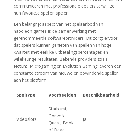
communiceren met professionele dealers terwijl ze
hun favoriete spellen spelen.
Een belangrijk aspect van het spelaanbod van
napoleon games is de samenwerking met
gerenommeerde softwareproviders. Dit zorgt ervoor
dat spelers kunnen genieten van spellen van hoge
kwaliteit met eerlijke uitbetalingspercentages en
willekeurige resultaten. Bekende providers zoals
NetEnt, Microgaming en Evolution Gaming leveren een
constante stroom van nieuwe en opwindende spellen
aan het platform.
Speltype
Voorbeelden
Beschikbaarheid
Starburst,
Gonzo’s
Videoslots
Ja
Quest, Book
of Dead