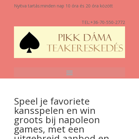
Nyitva tartás:
minden nap 10 óra és 20 óra között
TEL:
+36-70-550-2772
Speel je favoriete
kansspelen en win
groots bij napoleon
games, met een
uitgebreid aanbod en