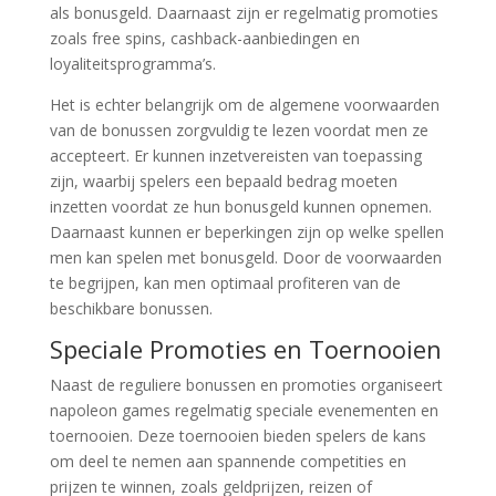
als bonusgeld. Daarnaast zijn er regelmatig promoties
zoals free spins, cashback-aanbiedingen en
loyaliteitsprogramma’s.
Het is echter belangrijk om de algemene voorwaarden
van de bonussen zorgvuldig te lezen voordat men ze
accepteert. Er kunnen inzetvereisten van toepassing
zijn, waarbij spelers een bepaald bedrag moeten
inzetten voordat ze hun bonusgeld kunnen opnemen.
Daarnaast kunnen er beperkingen zijn op welke spellen
men kan spelen met bonusgeld. Door de voorwaarden
te begrijpen, kan men optimaal profiteren van de
beschikbare bonussen.
Speciale Promoties en Toernooien
Naast de reguliere bonussen en promoties organiseert
napoleon games regelmatig speciale evenementen en
toernooien. Deze toernooien bieden spelers de kans
om deel te nemen aan spannende competities en
prijzen te winnen, zoals geldprijzen, reizen of