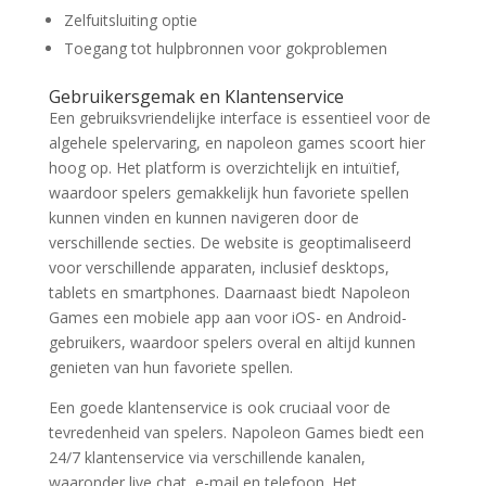
Zelfuitsluiting optie
Toegang tot hulpbronnen voor gokproblemen
Gebruikersgemak en Klantenservice
Een gebruiksvriendelijke interface is essentieel voor de
algehele spelervaring, en napoleon games scoort hier
hoog op. Het platform is overzichtelijk en intuïtief,
waardoor spelers gemakkelijk hun favoriete spellen
kunnen vinden en kunnen navigeren door de
verschillende secties. De website is geoptimaliseerd
voor verschillende apparaten, inclusief desktops,
tablets en smartphones. Daarnaast biedt Napoleon
Games een mobiele app aan voor iOS- en Android-
gebruikers, waardoor spelers overal en altijd kunnen
genieten van hun favoriete spellen.
Een goede klantenservice is ook cruciaal voor de
tevredenheid van spelers. Napoleon Games biedt een
24/7 klantenservice via verschillende kanalen,
waaronder live chat, e-mail en telefoon. Het