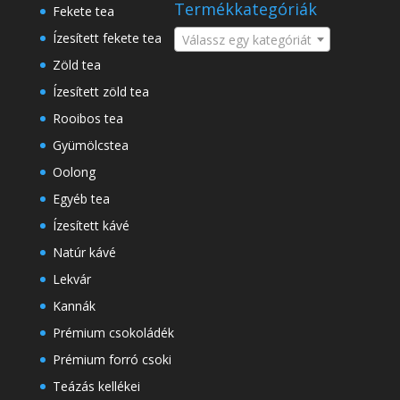
Termékkategóriák
Fekete tea
Ízesített fekete tea
Válassz egy kategóriát
Zöld tea
Ízesített zöld tea
Rooibos tea
Gyümölcstea
Oolong
Egyéb tea
Ízesített kávé
Natúr kávé
Lekvár
Kannák
Prémium csokoládék
Prémium forró csoki
Teázás kellékei