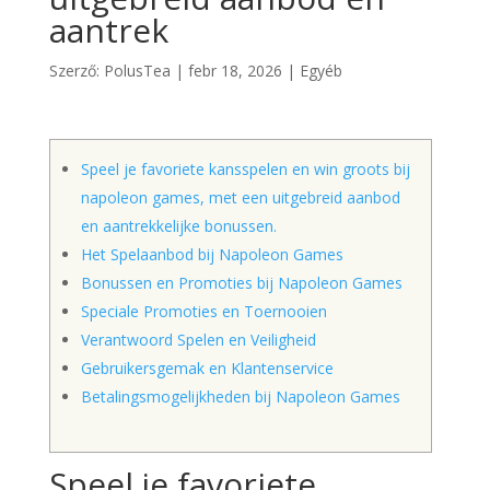
aantrek
Szerző:
PolusTea
|
febr 18, 2026
|
Egyéb
Speel je favoriete kansspelen en win groots bij
napoleon games, met een uitgebreid aanbod
en aantrekkelijke bonussen.
Het Spelaanbod bij Napoleon Games
Bonussen en Promoties bij Napoleon Games
Speciale Promoties en Toernooien
Verantwoord Spelen en Veiligheid
Gebruikersgemak en Klantenservice
Betalingsmogelijkheden bij Napoleon Games
Speel je favoriete