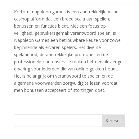
Kortom, napoleon games is een aantrekkelijk online
casinoplatform dat een breed scala aan spellen,
bonussen en functies biedt. Met een focus op
veiligheid, gebruikersgemak verantwoord spelen, is
Napoleon Games een betrouwbare keuze voor zowel
beginnende als ervaren spelers. Het diverse
spelaanbod, de aantrekkelijke promoties en de
professionele klantenservice maken het een plezierige
ervaring voor iedereen die van online gokken houdt.
Het is belangrijk om verantwoord te spelen en de
algemene voorwaarden zorgvuldig te lezen voordat
men bonussen accepteert of stortingen doet.