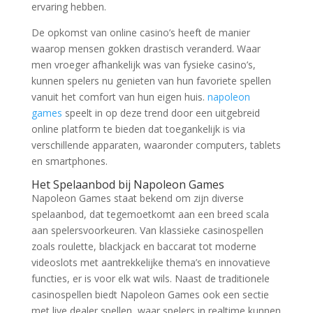
ervaring hebben.
De opkomst van online casino’s heeft de manier
waarop mensen gokken drastisch veranderd. Waar
men vroeger afhankelijk was van fysieke casino’s,
kunnen spelers nu genieten van hun favoriete spellen
vanuit het comfort van hun eigen huis.
napoleon
games
speelt in op deze trend door een uitgebreid
online platform te bieden dat toegankelijk is via
verschillende apparaten, waaronder computers, tablets
en smartphones.
Het Spelaanbod bij Napoleon Games
Napoleon Games staat bekend om zijn diverse
spelaanbod, dat tegemoetkomt aan een breed scala
aan spelersvoorkeuren. Van klassieke casinospellen
zoals roulette, blackjack en baccarat tot moderne
videoslots met aantrekkelijke thema’s en innovatieve
functies, er is voor elk wat wils. Naast de traditionele
casinospellen biedt Napoleon Games ook een sectie
met live dealer spellen, waar spelers in realtime kunnen