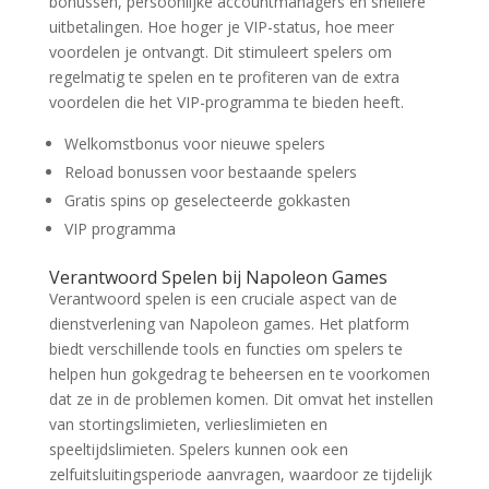
bonussen, persoonlijke accountmanagers en snellere
uitbetalingen. Hoe hoger je VIP-status, hoe meer
voordelen je ontvangt. Dit stimuleert spelers om
regelmatig te spelen en te profiteren van de extra
voordelen die het VIP-programma te bieden heeft.
Welkomstbonus voor nieuwe spelers
Reload bonussen voor bestaande spelers
Gratis spins op geselecteerde gokkasten
VIP programma
Verantwoord Spelen bij Napoleon Games
Verantwoord spelen is een cruciale aspect van de
dienstverlening van Napoleon games. Het platform
biedt verschillende tools en functies om spelers te
helpen hun gokgedrag te beheersen en te voorkomen
dat ze in de problemen komen. Dit omvat het instellen
van stortingslimieten, verlieslimieten en
speeltijdslimieten. Spelers kunnen ook een
zelfuitsluitingsperiode aanvragen, waardoor ze tijdelijk