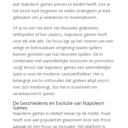
wat Napoleon games precies te bieden heeft, hoe je
het beste kunt beginnen en welke strategieën je kunt
gebruiken om je winkansen te maximaliseren.
Of je nu een fan bent van klassieke gokkasten,
tafelspellen of live casino’s, Napoleon games heeft
voor elk wat wils. De focus ligt op het creëren van een
veilige en betrouwbare omgeving waarin spelers
kunnen genieten van hun favoriete spellen. Dit in
combinatie met aantrekkelijke bonussen en promoties
zorgt ervoor dat Napoleon games een aantrekkelijke
optie is voor de moderne casinoliefhebber. Het is
belangrijk om te onthouden dat gokken altijd risico’s
met zich meebrengt, dus het is essentieel om
verantwoord te spelen.
De Geschiedenis en Evolutie van Napoleon
Games
Napoleon games is relatief nieuw op de markt, maar
heeft snel aan populariteit gewonnen door een frisse
aanpak en een focus op innovatie. Het platform is