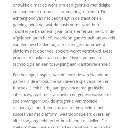
ontwikkeld met de wens om een gebruiksvriendelijke
en spannende online casino-ervaring te bieden. De
achtergrond van het bedrijf ligt in de traditionele
gaming industrie, wat de basis vormt voor hun
inzichtelijke benadering van online entertainment. In de
afgelopen jaren heeft Napoleon games zich ontwikkeld
van een bescheiden begin tot een gerenommeerd
platform dat door veel spelers wordt vertrouwd. Deze
groei is te danken aan continue investeringen in
technologie en een toewijding aan klanttevredenheid.
Een belangrijk aspect van de evolutie van Napoleon
games is de introductie van diverse spelvarianten en
functies. Denk hierbij aan geavanceerde grafische
interfaces, realtime statistieken en gepersonaliseerde
spelervaringen. Ook de integratie van mobiele
technologie heeft een cruciale rol gespeeld in het
succes van het platform, waardoor spelers overal en
altijd toegang hebben tot hun favoriete spellen. De
toekomstige plannen omvatten de uitbreiding van het