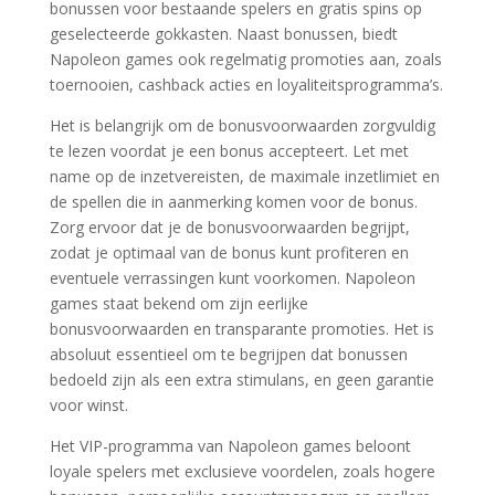
bonussen voor bestaande spelers en gratis spins op
geselecteerde gokkasten. Naast bonussen, biedt
Napoleon games ook regelmatig promoties aan, zoals
toernooien, cashback acties en loyaliteitsprogramma’s.
Het is belangrijk om de bonusvoorwaarden zorgvuldig
te lezen voordat je een bonus accepteert. Let met
name op de inzetvereisten, de maximale inzetlimiet en
de spellen die in aanmerking komen voor de bonus.
Zorg ervoor dat je de bonusvoorwaarden begrijpt,
zodat je optimaal van de bonus kunt profiteren en
eventuele verrassingen kunt voorkomen. Napoleon
games staat bekend om zijn eerlijke
bonusvoorwaarden en transparante promoties. Het is
absoluut essentieel om te begrijpen dat bonussen
bedoeld zijn als een extra stimulans, en geen garantie
voor winst.
Het VIP-programma van Napoleon games beloont
loyale spelers met exclusieve voordelen, zoals hogere