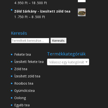
Ártartomány:
4 .950
Ft
–
18 .500
Ft
4
Zöld Sárkány - ízesített zöld tea
.950 Ft
Ártartomány:
1 .750
Ft
–
8 .500
Ft
-
1
18
.750 Ft
.500 Ft
Keresés
-
8
Keresés
Keresés
.500 Ft
a
következőre:
Termékkategóriák
Fekete tea
Ízesített fekete tea
Válassz egy kategóriát
Zöld tea
Ízesített zöld tea
Rooibos tea
Gyümölcstea
Oolong
Egyéb tea