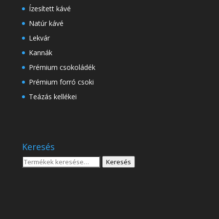
Ízesített kávé
Natúr kávé
Lekvár
Kannák
Prémium csokoládék
Prémium forró csoki
Teázás kellékei
Keresés
Keresés
Keresés
a
következőre: