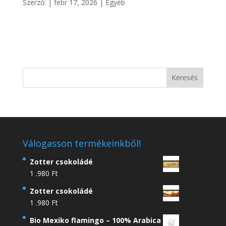
Szerző:
|
febr 17, 2026
|
Egyéb
Válogasson termékeinkből!
Zotter csokoládé
1 .980
Ft
Zotter csokoládé
1 .980
Ft
Bio Mexiko flamingo – 100% Arabica