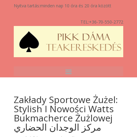
Nyitva tartás:
minden nap 10 óra és 20 óra között
TEL:
+36-70-550-2772
Zakłady Sportowe Żużel:
Stylish I Nowości Watts
Bukmacherce Żużlowej
مركز الوجدان الحضاري