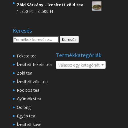
4
Zöld Sárkány - ízesített zöld tea
.950 Ft
Ártartomány:
1 .750
Ft
–
8 .500
Ft
-
1
18
.750 Ft
.500 Ft
Keresés
-
8
Keresés
Keresés
.500 Ft
a
következőre:
Termékkategóriák
Fekete tea
Ízesített fekete tea
Válassz egy kategóriát
Zöld tea
Ízesített zöld tea
Rooibos tea
Gyümölcstea
Oolong
Egyéb tea
Ízesített kávé