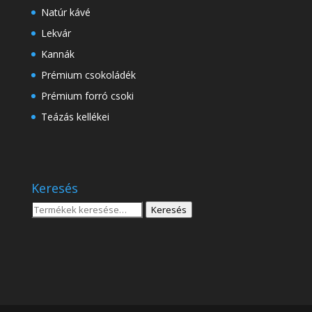
Natúr kávé
Lekvár
Kannák
Prémium csokoládék
Prémium forró csoki
Teázás kellékei
Keresés
Keresés
Keresés
a
következőre: