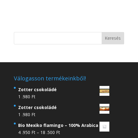
Válogasson termékeinkből!
Zotter csokoládé
1 .980
Ft
Zotter csokoládé
1 .980
Ft
Bio Mexiko flamingo – 100% Arabica
Ártartomány:
4 .950
Ft
–
18 .500
Ft