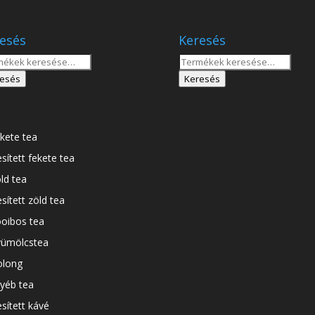
esés
Keresés
sés
Keresés
a
esés
Keresés
tkezőre:
következőre:
kete tea
esített fekete tea
ld tea
esített zöld tea
oibos tea
ümölcstea
long
yéb tea
esített kávé