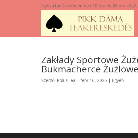
Nyitva tartás:
minden nap 10 óra és 20 óra közöt
Zakłady Sportowe Żuże
Szerző:
PolusTea
|
febr 16, 2026
|
Egyéb