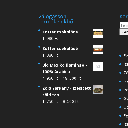
Válogasson
Ker
termékeinkből!
Kere
a
Zotter csokoládé
Ker
köve
1 .980
Ft
Zotter csokoládé
1 .980
Ft
Fe
Íz
Bio Mexiko flamingo –
100% Arabica
Zö
Ártartomány:
4 .950
Ft
–
18 .500
Ft
Íz
4
Zöld Sárkány - ízesített
Ro
.950 Ft
zöld tea
-
Gy
Ártartomány:
1 .750
Ft
–
8 .500
Ft
18
Oo
1
.500 Ft
.750 Ft
Eg
-
Íz
8