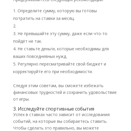
Определите сумму, которую вы готовы
потратить на ставки за месяц.
Не превышайте эту сумму, даже если что-то
пойдёт не так.
Не ставьте деньги, которые необходимы для
ваших повседневных нужд.
Регулярно пересматривайте свой бюджет и
корректируйте его при необходимости.
Следуя этим советам, вы сможете избежать
финансовых трудностей и сохранить удовольствие
от игры.
3. Исследуйте спортивные события
Успех в ставках часто зависит от исследования
событий, на которые вы собираетесь ставить.
Чтобы сделать это правильно, вы можете