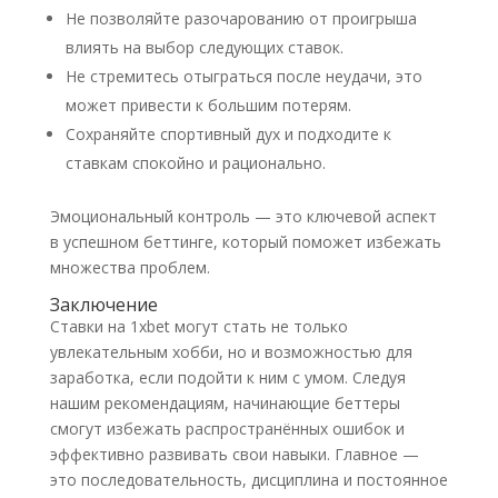
Не позволяйте разочарованию от проигрыша
влиять на выбор следующих ставок.
Не стремитесь отыграться после неудачи, это
может привести к большим потерям.
Сохраняйте спортивный дух и подходите к
ставкам спокойно и рационально.
Эмоциональный контроль — это ключевой аспект
в успешном беттинге, который поможет избежать
множества проблем.
Заключение
Ставки на 1xbet могут стать не только
увлекательным хобби, но и возможностью для
заработка, если подойти к ним с умом. Следуя
нашим рекомендациям, начинающие беттеры
смогут избежать распространённых ошибок и
эффективно развивать свои навыки. Главное —
это последовательность, дисциплина и постоянное