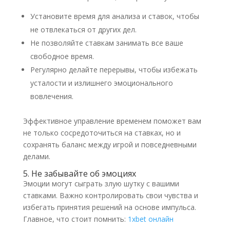
Установите время для анализа и ставок, чтобы
не отвлекаться от других дел.
Не позволяйте ставкам занимать все ваше
свободное время.
Регулярно делайте перерывы, чтобы избежать
усталости и излишнего эмоционального
вовлечения.
Эффективное управление временем поможет вам
не только сосредоточиться на ставках, но и
сохранять баланс между игрой и повседневными
делами.
5. Не забывайте об эмоциях
Эмоции могут сыграть злую шутку с вашими
ставками. Важно контролировать свои чувства и
избегать принятия решений на основе импульса.
Главное, что стоит помнить:
1xbet онлайн