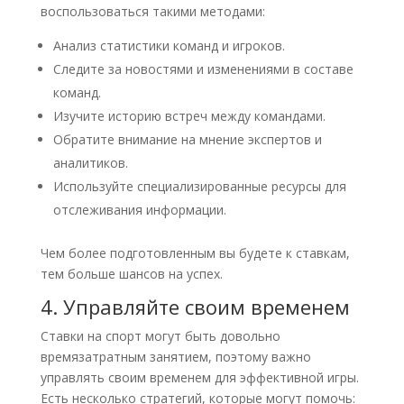
воспользоваться такими методами:
Анализ статистики команд и игроков.
Следите за новостями и изменениями в составе
команд.
Изучите историю встреч между командами.
Обратите внимание на мнение экспертов и
аналитиков.
Используйте специализированные ресурсы для
отслеживания информации.
Чем более подготовленным вы будете к ставкам,
тем больше шансов на успех.
4. Управляйте своим временем
Ставки на спорт могут быть довольно
времязатратным занятием, поэтому важно
управлять своим временем для эффективной игры.
Есть несколько стратегий, которые могут помочь: