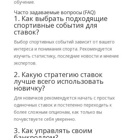
обучение.
Часто задаваемые вопросы (FAQ)
1. Как выбрать подходящие
спортивные события для
ставок?
Выбор спортивных событий зависит от вашего
интереса и понимания спорта. Рекомендуется
изучить статистику, последние новости и мнение
экспертов.
2. Какую стратегию ставок
лучше всего использовать
новичку?
Для новичков рекомендуется начать с простых
одиночных ставок и постепенно переходить к
более сложным опционам, как только вы
почувствуете себя уверенно.
3. Как управлять своим
банкроллом?