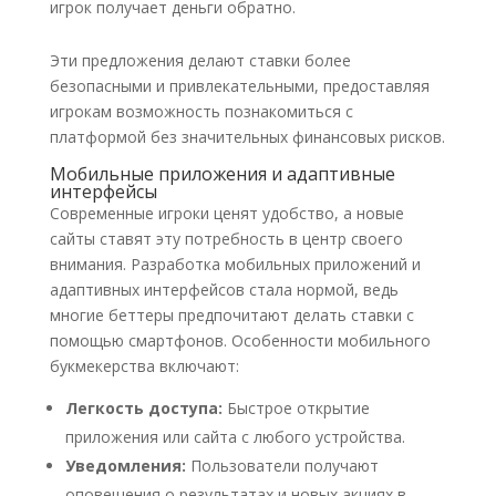
игрок получает деньги обратно.
Эти предложения делают ставки более
безопасными и привлекательными, предоставляя
игрокам возможность познакомиться с
платформой без значительных финансовых рисков.
Мобильные приложения и адаптивные
интерфейсы
Современные игроки ценят удобство, а новые
сайты ставят эту потребность в центр своего
внимания. Разработка мобильных приложений и
адаптивных интерфейсов стала нормой, ведь
многие беттеры предпочитают делать ставки с
помощью смартфонов. Особенности мобильного
букмекерства включают:
Легкость доступа:
Быстрое открытие
приложения или сайта с любого устройства.
Уведомления:
Пользователи получают
оповещения о результатах и новых акциях в