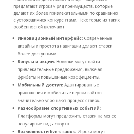
предлагают игрокам ряд преимуществ, которые
делают их более привлекательными по сравнению
с устоявшимися конкурентами. Некоторые из таких
особенностей включают:
Инновационный интерфейс:
Современные
дизайны и простота навигации делают ставки
более доступными.
Бонусы и акции:
Новички могут найти
привлекательные предложения, включая
фрибеты и повышенные коэффициенты.
Мобильный доступ:
Адаптированные
приложения и мобильные версии сайтов
значительно упрощают процесс ставок.
Разнообразие спортивных событий:
Платформы могут предложить ставки на менее
популярные виды спорта.
Возможности live-ставок:
Игроки могут