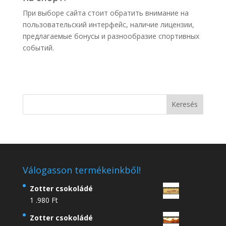
При выборе сайта стоит обратить внимание на
пользовательский интерфейс, наличие лицензии,
предлагаемые бонусы и разнообразие спортивных
событий.
Válogasson termékeinkből!
Zotter csokoládé
1 .980
Ft
Zotter csokoládé