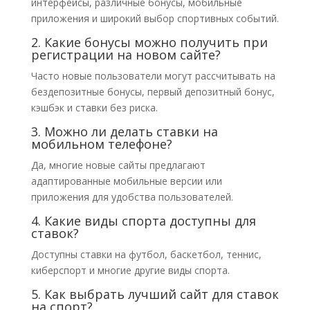
интерфейсы, различные бонусы, мобильные
приложения и широкий выбор спортивных событий.
2. Какие бонусы можно получить при
регистрации на новом сайте?
Часто новые пользователи могут рассчитывать на
бездепозитные бонусы, первый депозитный бонус,
кэшбэк и ставки без риска.
3. Можно ли делать ставки на
мобильном телефоне?
Да, многие новые сайты предлагают
адаптированные мобильные версии или
приложения для удобства пользователей.
4. Какие виды спорта доступны для
ставок?
Доступны ставки на футбол, баскетбол, теннис,
киберспорт и многие другие виды спорта.
5. Как выбрать лучший сайт для ставок
на спорт?