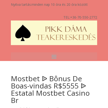
Nyitva tartás:
minden nap 10 óra és 20 óra között
TEL:
+36-70-550-2772
Mostbet ᐉ Bônus De
Boas-vindas R$5555 ᐉ
Estatal Mostbet Casino
Br