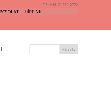
TEL:
+36-70-550-2772
PCSOLAT
HÍREINK
i