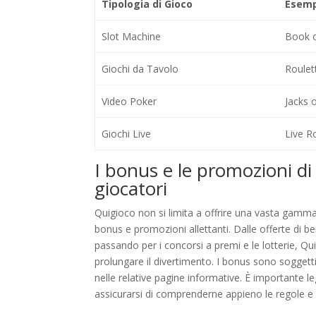
Tipologia di Gioco
Esemp
Slot Machine
Book o
Giochi da Tavolo
Roulet
Video Poker
Jacks 
Giochi Live
Live R
I bonus e le promozioni di
giocatori
Quigioco non si limita a offrire una vasta gamma 
bonus e promozioni allettanti. Dalle offerte di benv
passando per i concorsi a premi e le lotterie, Qu
prolungare il divertimento. I bonus sono soggett
nelle relative pagine informative. È importante 
assicurarsi di comprenderne appieno le regole e i 