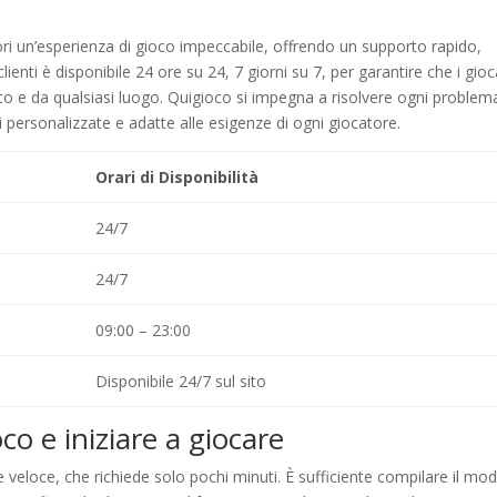
tori un’esperienza di gioco impeccabile, offrendo un supporto rapido,
lienti è disponibile 24 ore su 24, 7 giorni su 7, per garantire che i gioc
o e da qualsiasi luogo. Quigioco si impegna a risolvere ogni problema
personalizzate e adatte alle esigenze di ogni giocatore.
Orari di Disponibilità
24/7
24/7
09:00 – 23:00
Disponibile 24/7 sul sito
co e iniziare a giocare
 veloce, che richiede solo pochi minuti. È sufficiente compilare il mo