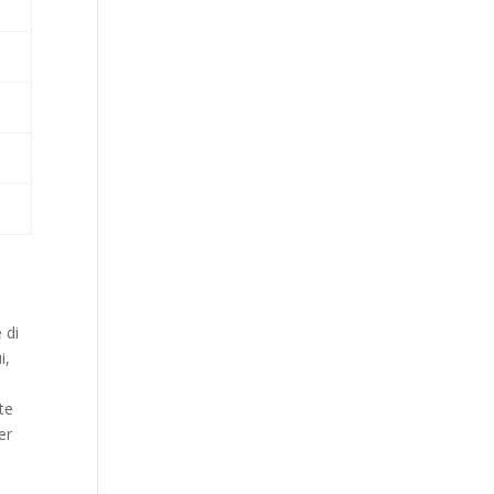
 di
i,
te
er