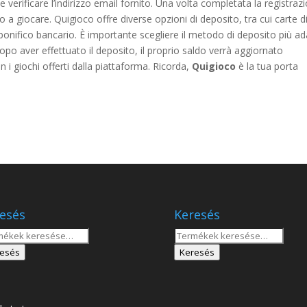
 e verificare l’indirizzo email fornito. Una volta completata la registraz
to a giocare. Quigioco offre diverse opzioni di deposito, tra cui carte d
e bonifico bancario. È importante scegliere il metodo di deposito più a
opo aver effettuato il deposito, il proprio saldo verrà aggiornato
n i giochi offerti dalla piattaforma. Ricorda,
Quigioco
è la tua porta
esés
Keresés
sés
Keresés
a
esés
Keresés
tkezőre:
következőre: