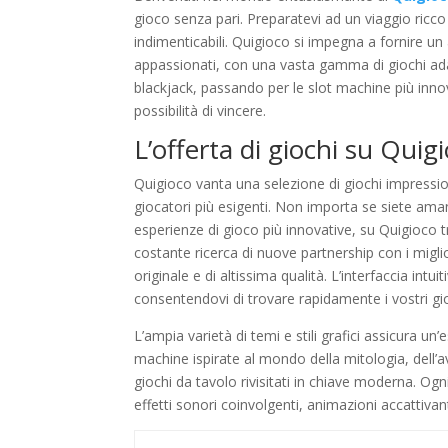
gioco senza pari. Preparatevi ad un viaggio ricco
indimenticabili. Quigioco si impegna a fornire un 
appassionati, con una vasta gamma di giochi adatt
blackjack, passando per le slot machine più innov
possibilità di vincere.
L’offerta di giochi su Quig
Quigioco vanta una selezione di giochi impressi
giocatori più esigenti. Non importa se siete aman
esperienze di gioco più innovative, su Quigioco t
costante ricerca di nuove partnership con i miglio
originale e di altissima qualità. L’interfaccia int
consentendovi di trovare rapidamente i vostri gioch
L’ampia varietà di temi e stili grafici assicura u
machine ispirate al mondo della mitologia, dell’a
giochi da tavolo rivisitati in chiave moderna. O
effetti sonori coinvolgenti, animazioni accattivant