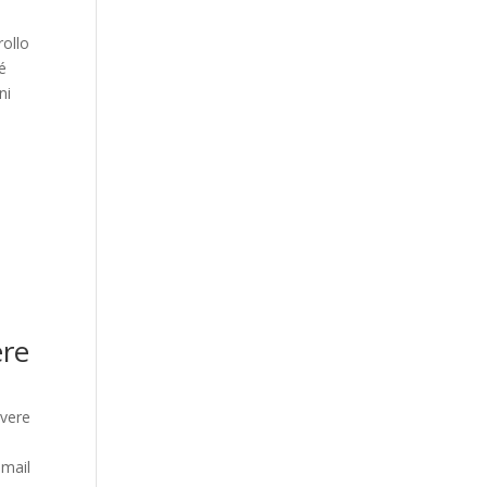
rollo
hé
ni
ere
lvere
e
email