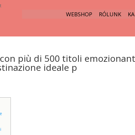
t
WEBSHOP
RÓLUNK
KA
i con più di 500 titoli emozionant
stinazione ideale p
ne
i