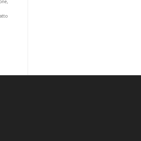
ione,
i
datto