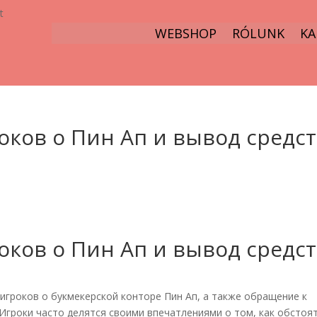
t
WEBSHOP
RÓLUNK
KA
оков о Пин Ап и вывод средс
оков о Пин Ап и вывод средс
гроков о букмекерской конторе Пин Ап, а также обращение к
 Игроки часто делятся своими впечатлениями о том, как обстоя