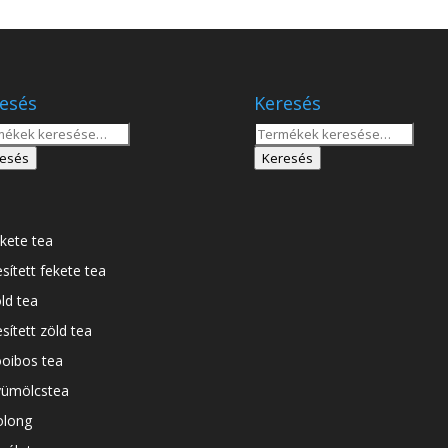
esés
Keresés
sés
Keresés
a
esés
Keresés
tkezőre:
következőre:
kete tea
esített fekete tea
ld tea
esített zöld tea
oibos tea
ümölcstea
long