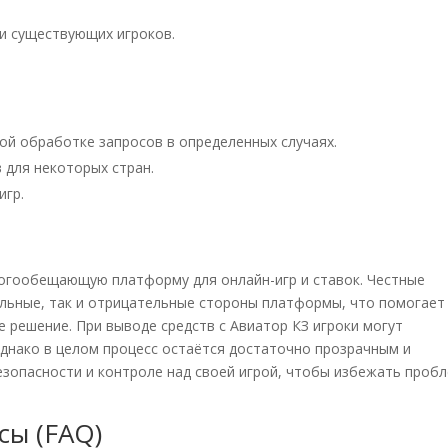
 и существующих игроков.
й обработке запросов в определенных случаях.
 для некоторых стран.
игр.
ногообещающую платформу для онлайн-игр и ставок. Честные
льные, так и отрицательные стороны платформы, что помогает
решение. При выводе средств с Авиатор КЗ игроки могут
днако в целом процесс остаётся достаточно прозрачным и
зопасности и контроле над своей игрой, чтобы избежать пробл
сы (FAQ)