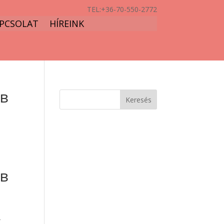
TEL:
+36-70-550-2772
PCSOLAT
HÍREINK
тв
тв
т