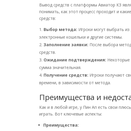
Вывод средств с платформы Авиатор КЗ явля
понимать, как этот процесс проходит и как
средств:
Выбор метода:
Игроки могут выбрать из 
электронные кошельки и другие системы.
Заполнение заявки:
После выбора метод
средств.
Ожидание подтверждения:
Некоторые 
сумма значительная.
Получение средств:
Игроки получают св
времени, в зависимости от метода.
Преимущества и недост
Как и в любой игре, у Пин Ап есть свои плю
играть. Вот ключевые аспекты:
Преимущества: