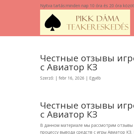
Nyitva tartás:
minden nap 10 óra és 20 óra közöt
Честные отзывы игр
с Авиатор КЗ
Szerző:
|
febr 16, 2026
|
Egyéb
Честные отзывы игр
с Авиатор КЗ
В данном материале мы рассмотрим отзывы и
процессу вывода средств с игры Авиатор КЗ.