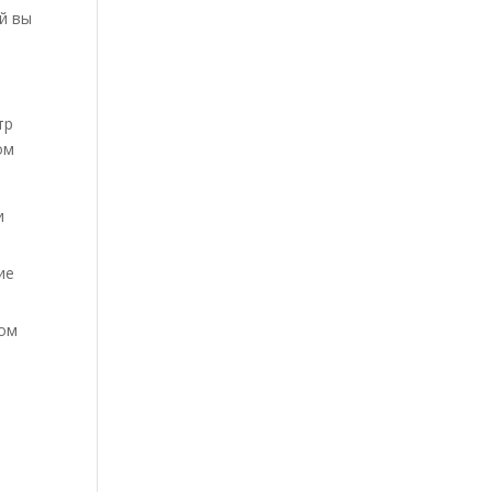
й вы
тр
ом
и
ие
вом