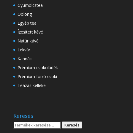
Gyümölcstea
Oolong
Egyéb tea
Ízesített kávé
Natúr kávé
Lekvár
Kannák
Prémium csokoládék
Prémium forró csoki
Teázás kellékei
Keresés
Keresés
Keresés
a