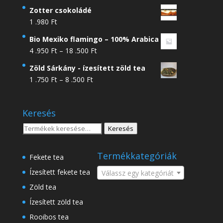
Zotter csokoládé
1 .980
Ft
Bio Mexiko flamingo – 100% Arabica
Ártartomány:
4 .950
Ft
–
18 .500
Ft
4
Zöld Sárkány - ízesített zöld tea
.950 Ft
Ártartomány:
1 .750
Ft
–
8 .500
Ft
-
1
18
.750 Ft
.500 Ft
Keresés
-
8
Keresés
Keresés
.500 Ft
a
következőre:
Termékkategóriák
Fekete tea
Ízesített fekete tea
Válassz egy kategóriát
Zöld tea
Ízesített zöld tea
Rooibos tea