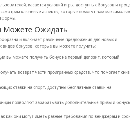
льзователей, касается условий игры, доступных бонусов и проц
рассмотрим ключевые аспекты, которые помогут вам максимальн
атформы.
Вы Можете Ожидать
нообразна и включает различные предложения для новых и
х видов бонусов, которые вы можете получить:
ии вы можете получить бонус на первый депозит, который
лучать возврат части проигранных средств, что помогает сни
ющих ставки на спорт, доступны бесплатные ставки на
урниры позволяют зарабатывать дополнительные призы и бонусы
так как они могут иметь разные требования по вейджерам и сро