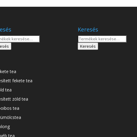
esés
Keresés
sés
Keresés
a
esés
Keresés
tkezőre:
következőre:
kete tea
esített fekete tea
ld tea
esített zöld tea
oibos tea
ümölcstea
long
yéb tea