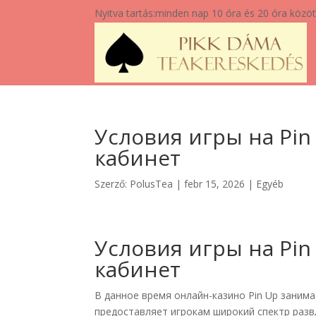
Nyitva tartás:
minden nap 10 óra és 20 óra közöt
Условия игры на Pin
кабинет
Szerző:
PolusTea
|
febr 15, 2026
|
Egyéb
Условия игры на Pin
кабинет
В данное время онлайн-казино Pin Up занима
предоставляет игрокам широкий спектр развл