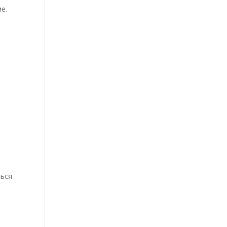
е.
ться