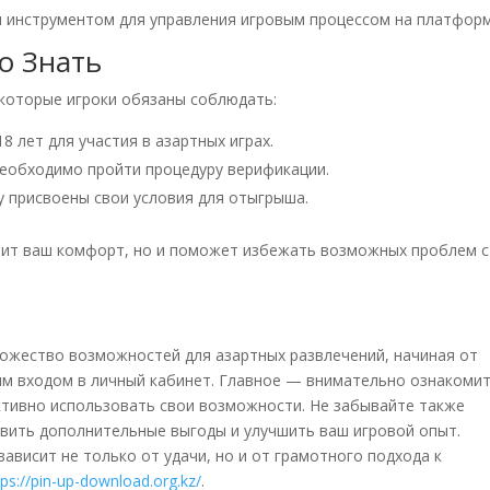
 инструментом для управления игровым процессом на платформ
о Знать
 которые игроки обязаны соблюдать:
 лет для участия в азартных играх.
еобходимо пройти процедуру верификации.
 присвоены свои условия для отыгрыша.
чит ваш комфорт, но и поможет избежать возможных проблем с
ножество возможностей для азартных развлечений, начиная от
ым входом в личный кабинет. Главное — внимательно ознакоми
ктивно использовать свои возможности. Не забывайте также
авить дополнительные выгоды и улучшить ваш игровой опыт.
зависит не только от удачи, но и от грамотного подхода к
tps://pin-up-download.org.kz/
.