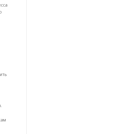
есса
о
зить
.
кам