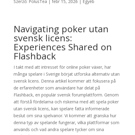
Szerző:
PolusTea
|
febr 15, 2026
|
Egyéb
Navigating poker utan
svensk licens:
Experiences Shared on
Flashback
I takt med att intresset för online poker växer, har
många spelare i Sverige börjat utforska alternativ utan
svensk licens. Denna artikel kommer att fokusera på
de erfarenheter som användare har delat på
Flashback, en populär svensk forumplattform. Genom
att förstå fördelarna och riskerna med att spela poker
utan svensk licens, kan spelare fatta informerade
beslut om sina spelvanor. Vi kommer att granska hur
denna typ av spelande fungerar, vilka plattformar som
används och vad andra spelare tycker om sina