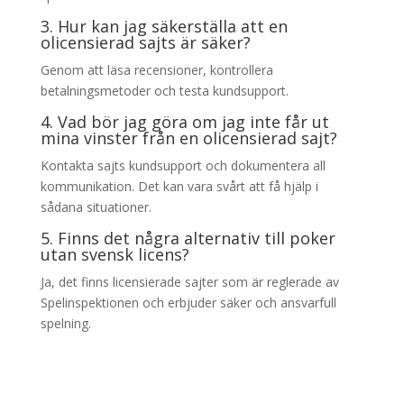
3. Hur kan jag säkerställa att en
olicensierad sajts är säker?
Genom att läsa recensioner, kontrollera
betalningsmetoder och testa kundsupport.
4. Vad bör jag göra om jag inte får ut
mina vinster från en olicensierad sajt?
Kontakta sajts kundsupport och dokumentera all
kommunikation. Det kan vara svårt att få hjälp i
sådana situationer.
5. Finns det några alternativ till poker
utan svensk licens?
Ja, det finns licensierade sajter som är reglerade av
Spelinspektionen och erbjuder säker och ansvarfull
spelning.