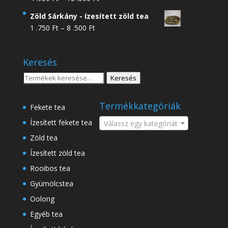
4
Zöld Sárkány - ízesített zöld tea
.950 Ft
Ártartomány:
1 .750
Ft
–
8 .500
Ft
-
1
18
.750 Ft
.500 Ft
Keresés
-
8
Keresés
Keresés
.500 Ft
a
következőre:
Termékkategóriák
Fekete tea
Ízesített fekete tea
Válassz egy kategóriát
Zöld tea
Ízesített zöld tea
Rooibos tea
Gyümölcstea
Oolong
Egyéb tea