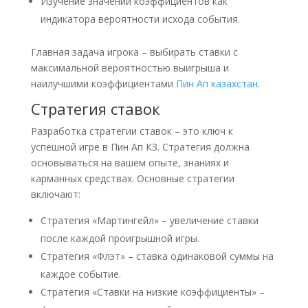
Изучение значений коэффициентов как
индикатора вероятности исхода события.
Главная задача игрока – выбирать ставки с
максимальной вероятностью выигрыша и
наилучшими коэффициентами
Пин Ап казахстан
.
Стратегия ставок
Разработка стратегии ставок – это ключ к
успешной игре в Пин Ап КЗ. Стратегия должна
основываться на вашем опыте, знаниях и
карманных средствах. Основные стратегии
включают:
Стратегия «Мартингейл» – увеличение ставки
после каждой проигрышной игры.
Стратегия «Флэт» – ставка одинаковой суммы на
каждое событие.
Стратегия «Ставки на низкие коэффициенты» –