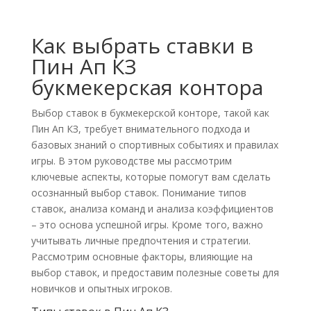
Как выбрать ставки в
Пин Ап КЗ
букмекерская контора
Выбор ставок в букмекерской конторе, такой как
Пин Ап КЗ, требует внимательного подхода и
базовых знаний о спортивных событиях и правилах
игры. В этом руководстве мы рассмотрим
ключевые аспекты, которые помогут вам сделать
осознанный выбор ставок. Понимание типов
ставок, анализа команд и анализа коэффициентов
– это основа успешной игры. Кроме того, важно
учитывать личные предпочтения и стратегии.
Рассмотрим основные факторы, влияющие на
выбор ставок, и предоставим полезные советы для
новичков и опытных игроков.