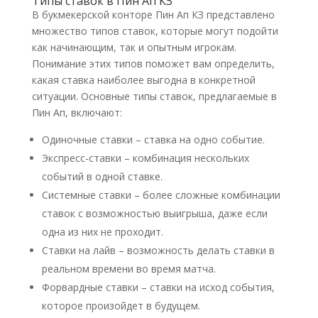
Типы ставок в Пин Ап КЗ
В букмекерской конторе Пин Ап КЗ представлено
множество типов ставок, которые могут подойти
как начинающим, так и опытным игрокам.
Понимание этих типов поможет вам определить,
какая ставка наиболее выгодна в конкретной
ситуации. Основные типы ставок, предлагаемые в
Пин Ап, включают:
Одиночные ставки – ставка на одно событие.
Экспресс-ставки – комбинация нескольких
событий в одной ставке.
Системные ставки – более сложные комбинации
ставок с возможностью выигрыша, даже если
одна из них не проходит.
Ставки на лайв – возможность делать ставки в
реальном времени во время матча.
Форвардные ставки – ставки на исход события,
которое произойдет в будущем.