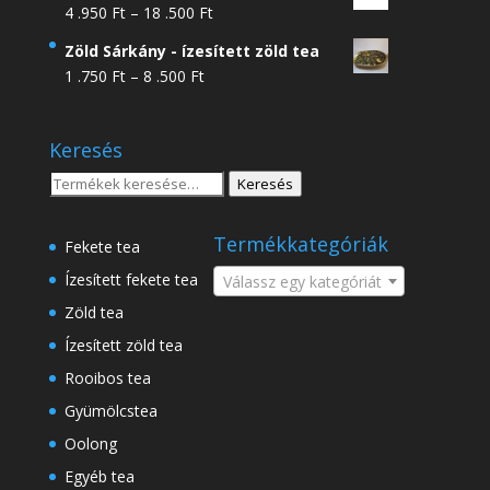
Ártartomány:
4 .950
Ft
–
18 .500
Ft
4
Zöld Sárkány - ízesített zöld tea
.950 Ft
Ártartomány:
1 .750
Ft
–
8 .500
Ft
-
1
18
.750 Ft
.500 Ft
Keresés
-
8
Keresés
Keresés
.500 Ft
a
következőre:
Termékkategóriák
Fekete tea
Ízesített fekete tea
Válassz egy kategóriát
Zöld tea
Ízesített zöld tea
Rooibos tea
Gyümölcstea
Oolong
Egyéb tea