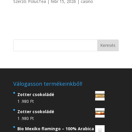
Szerző:
PolusTea
|
febr 15, 2026
|
casino
Válogasson termékeinkből!
Zotter csokoládé
1 .980
Ft
Zotter csokoládé
1 .980
Ft
Bio Mexiko flamingo – 100% Arabica