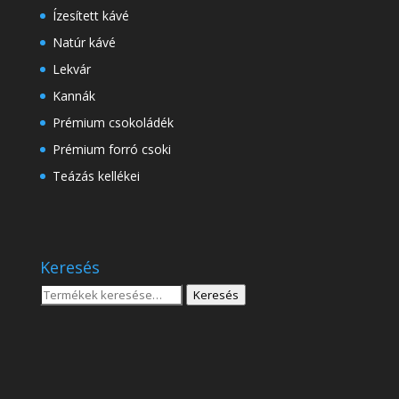
Ízesített kávé
Natúr kávé
Lekvár
Kannák
Prémium csokoládék
Prémium forró csoki
Teázás kellékei
Keresés
Keresés
Keresés
a
következőre: