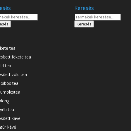
esés
Keresés
sés
Keresés
a
esés
Keresés
tkezőre:
következőre:
kete tea
esített fekete tea
ld tea
esített zöld tea
oibos tea
ümölcstea
long
yéb tea
esített kávé
túr kávé