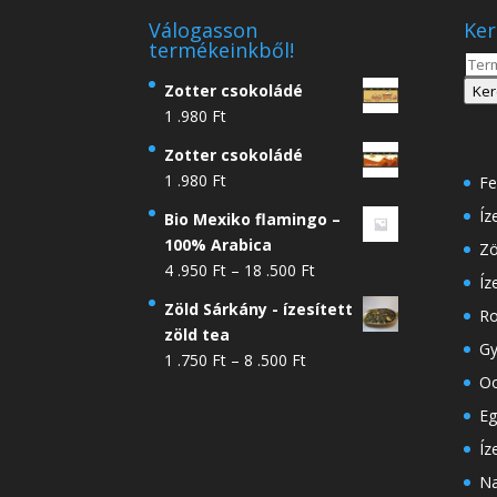
Válogasson
Ker
termékeinkből!
Kere
a
Zotter csokoládé
Ker
köve
1 .980
Ft
Zotter csokoládé
1 .980
Ft
Fe
Íz
Bio Mexiko flamingo –
100% Arabica
Zö
Ártartomány:
4 .950
Ft
–
18 .500
Ft
Íz
4
Zöld Sárkány - ízesített
Ro
.950 Ft
zöld tea
-
Gy
Ártartomány:
1 .750
Ft
–
8 .500
Ft
18
Oo
1
.500 Ft
.750 Ft
Eg
-
Íz
8
Na
.500 Ft