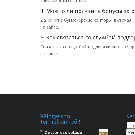
зависимости от акций.
4. Можно ли получить бонусы за 
Да, многие букмекерские конторы, включая П
на сайте.
5. Как связаться со службой подд
Связаться со службой поддержки можно чере
на сайте.
Válogasson
Ker
termékeinkből!
Kere
a
Zotter csokoládé
Ker