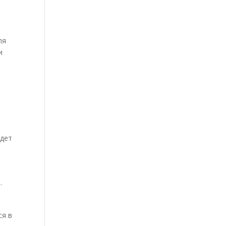
ля
и
удет
.
ся в