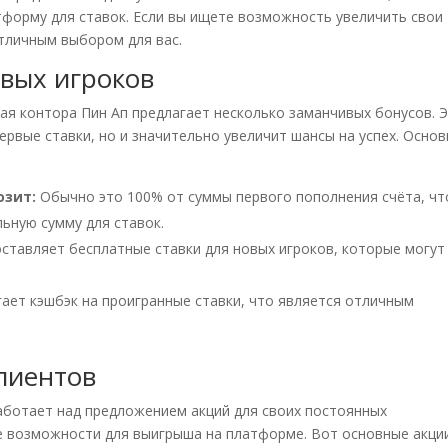
тформу для ставок. Если вы ищете возможность увеличить свои
тличным выбором для вас.
вых игроков
ая контора Пин Ап предлагает несколько заманчивых бонусов. 
ервые ставки, но и значительно увеличит шансы на успех. Осно
озит:
Обычно это 100% от суммы первого пополнения счёта, чт
льную сумму для ставок.
ставляет бесплатные ставки для новых игроков, которые могут
ает кэшбэк на проигранные ставки, что является отличным
лиентов
аботает над предложением акций для своих постоянных
е возможности для выигрыша на платформе. Вот основные акци