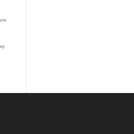
али
ому