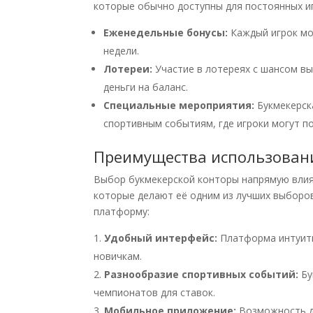
которые обычно доступны для постоянных и
Еженедельные бонусы:
Каждый игрок мо
недели.
Лотереи:
Участие в лотереях с шансом вы
деньги на баланс.
Специальные мероприятия:
Букмекерск
спортивным событиям, где игроки могут п
Преимущества использован
Выбор букмекерской конторы напрямую влия
которые делают её одним из лучших выборов
платформу:
Удобный интерфейс:
Платформа интуити
новичкам.
Разнообразие спортивных событий:
Бу
чемпионатов для ставок.
Мобильное приложение:
Возможность де