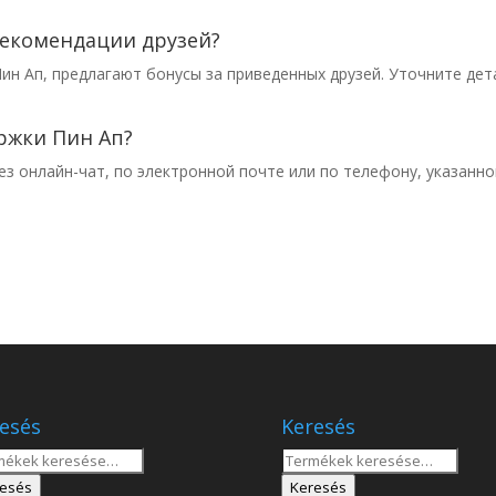
рекомендации друзей?
ин Ап, предлагают бонусы за приведенных друзей. Уточните дет
ержки Пин Ап?
з онлайн-чат, по электронной почте или по телефону, указанн
esés
Keresés
sés
Keresés
a
esés
Keresés