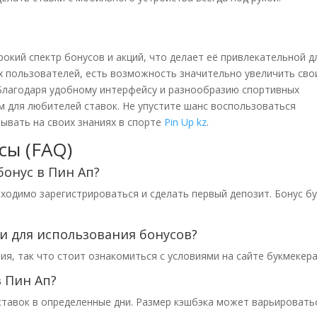
окий спектр бонусов и акций, что делает её привлекательной д
ых пользователей, есть возможность значительно увеличить сво
 Благодаря удобному интерфейсу и разнообразию спортивных
 для любителей ставок. Не упустите шанс воспользоваться
ывать на своих знаниях в спорте
Pin Up kz
.
сы (FAQ)
бонус в Пин Ап?
ходимо зарегистрироваться и сделать первый депозит. Бонус б
ни для использования бонусов?
я, так что стоит ознакомиться с условиями на сайте букмекера
в Пин Ап?
ставок в определенные дни. Размер кэшбэка может варьировать