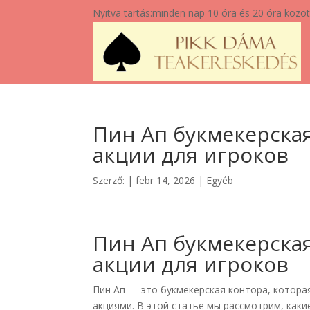
Nyitva tartás:
minden nap 10 óra és 20 óra közöt
Пин Ап букмекерска
акции для игроков
Szerző:
|
febr 14, 2026
|
Egyéb
Пин Ап букмекерска
акции для игроков
Пин Ап — это букмекерская контора, котора
акциями. В этой статье мы рассмотрим, как