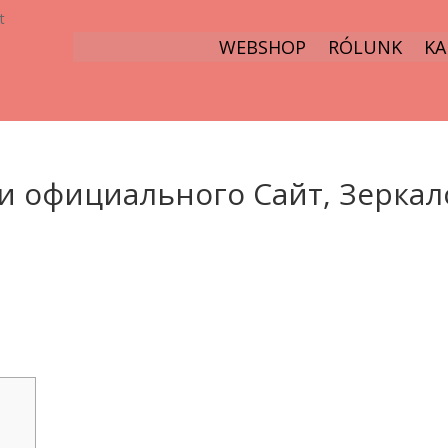
t
WEBSHOP
RÓLUNK
KA
и официального Сайт, Зеркал