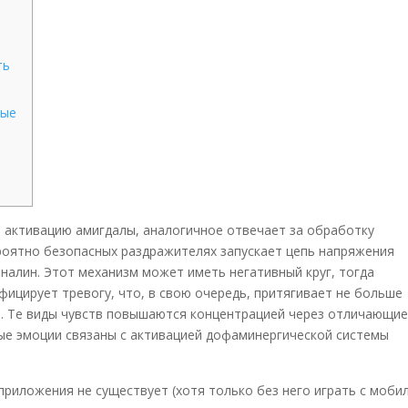
ть
ные
 активацию амигдалы, аналогичное отвечает за обработку
роятно безопасных раздражителях запускает цепь напряжения
еналин. Этот механизм может иметь негативный круг, тогда
ицирует тревогу, что, в свою очередь, притягивает не больше
. Те виды чувств повышаются концентрацией через отличающие
ые эмоции связаны с активацией дофаминергической системы
риложения не существует (хотя только без него играть с моби