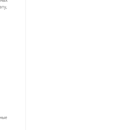
нных
ату,
тные