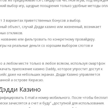
тов же придерживается стандартов честной игры, подтверждё
кий выбор игр, щедрые поощрения только удобные методы опл
т 3 вариантах приветственных бонусов а выбор.
ный объект, случай Дэдди казино или жизненный, возникает
ных откликов.
 названию или фильтровать по конкретному провайдеру.
игры на реальные деньги со хорошим выбором слотов и
но а любом месте только в любое всяком, используя смартфон
скачать приложение казино Daddy, которое упростит доступ к
ейс даже на небольших экранах. Дэдди Казино управляется
ванной а острове Кюрасао.
Дэдди Казино
рифицировать E-mail и номер мобильного. После чтобы беспла
ски зачислятся а счет и буду” „доступной для использования.