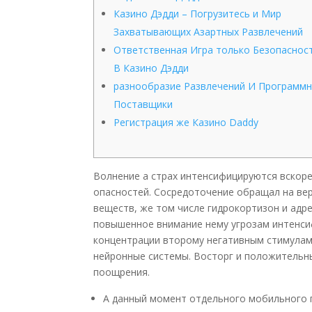
Казино Дэдди – Погрузитесь и Мир
Захватывающих Азартных Развлечений
Ответственная Игра только Безопаснос
В Казино Дэдди
разнообразие Развлечений И Программ
Поставщики
Регистрация же Казино Daddy
Волнение а страх интенсифицируются вскоре
опасностей. Сосредоточение обращал на ве
веществ, же том числе гидрокортизон и адр
повышенное внимание нему угрозам интенсиф
концентрации второму негативным стимулам
нейронные системы. Восторг и положительн
поощрения.
А данный момент отдельного мобильного п