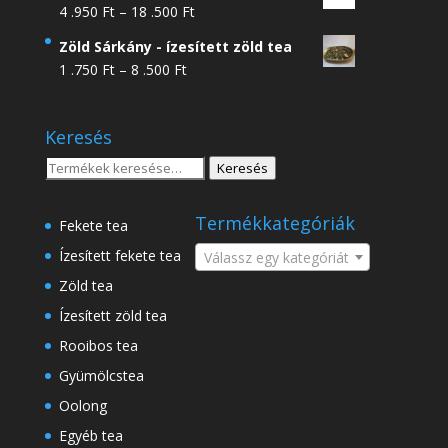
Ártartomány:
4 .950
Ft
–
18 .500
Ft
4
Zöld Sárkány - ízesített zöld tea
.950 Ft
Ártartomány:
1 .750
Ft
–
8 .500
Ft
-
1
18
.750 Ft
.500 Ft
Keresés
-
8
Keresés
Keresés
.500 Ft
a
következőre:
Termékkategóriák
Fekete tea
Ízesített fekete tea
Válassz egy kategóriát
Zöld tea
Ízesített zöld tea
Rooibos tea
Gyümölcstea
Oolong
Egyéb tea