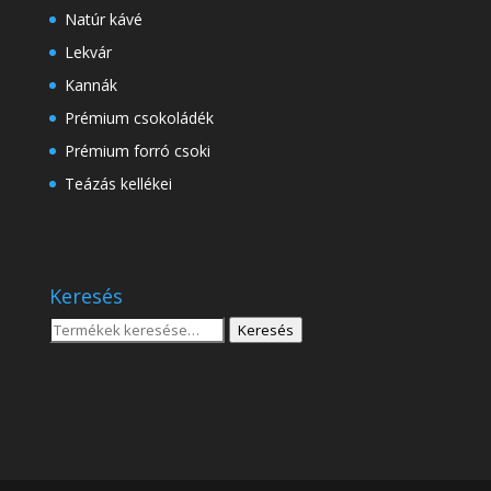
Natúr kávé
Lekvár
Kannák
Prémium csokoládék
Prémium forró csoki
Teázás kellékei
Keresés
Keresés
Keresés
a
következőre: