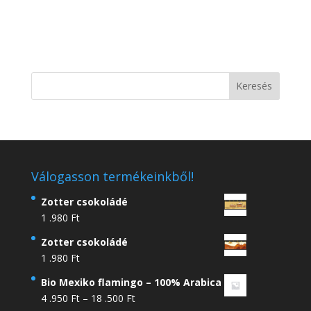
Válogasson termékeinkből!
Zotter csokoládé
1 .980
Ft
Zotter csokoládé
1 .980
Ft
Bio Mexiko flamingo – 100% Arabica
Ártartomány:
4 .950
Ft
–
18 .500
Ft