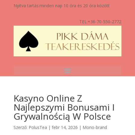
Nyitva tartás:
minden nap 10 óra és 20 óra között
TEL:
+36-70-550-2772
Kasyno Online Z
Najlepszymi Bonusami I
Grywalnością W Polsce
Szerző:
PolusTea
|
febr 14, 2026
|
Mono-brand