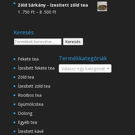
4
Zöld Sárkány - ízesített zöld tea
.950 Ft
Ártartomány:
1 .750
Ft
–
8 .500
Ft
-
1
18
.750 Ft
.500 Ft
Keresés
-
8
Keresés
Keresés
.500 Ft
a
következőre:
Termékkategóriák
Fekete tea
Ízesített fekete tea
Válassz egy kategóriát
Zöld tea
Ízesített zöld tea
Rooibos tea
Gyümölcstea
Oolong
Egyéb tea
Ízesített kávé