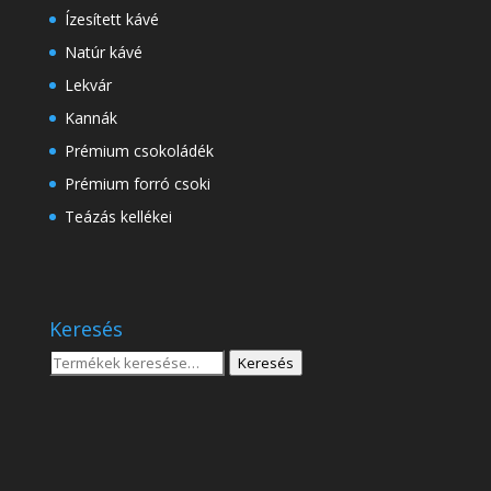
Ízesített kávé
Natúr kávé
Lekvár
Kannák
Prémium csokoládék
Prémium forró csoki
Teázás kellékei
Keresés
Keresés
Keresés
a
következőre: