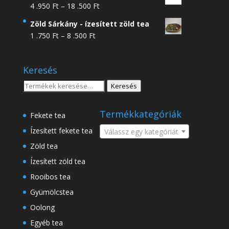
Ártartomány:
4 .950
Ft
–
18 .500
Ft
4
Zöld Sárkány - ízesített zöld tea
.950 Ft
Ártartomány:
1 .750
Ft
–
8 .500
Ft
-
1
18
.750 Ft
.500 Ft
Keresés
-
8
Keresés
Keresés
.500 Ft
a
következőre:
Termékkategóriák
Fekete tea
Ízesített fekete tea
Válassz egy kategóriát
Zöld tea
Ízesített zöld tea
Rooibos tea
Gyümölcstea
Oolong
Egyéb tea