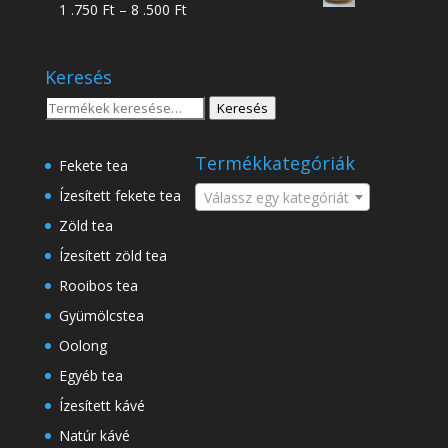
Ártartomány:
1 .750
Ft
–
8 .500
Ft
-
1
18
.750 Ft
.500 Ft
Keresés
-
8
Keresés
Keresés
.500 Ft
a
következőre:
Termékkategóriák
Fekete tea
Ízesített fekete tea
Válassz egy kategóriát
Zöld tea
Ízesített zöld tea
Rooibos tea
Gyümölcstea
Oolong
Egyéb tea
Ízesített kávé
Natúr kávé