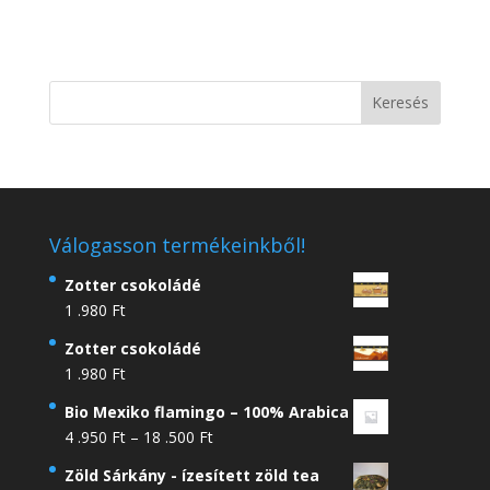
Válogasson termékeinkből!
Zotter csokoládé
1 .980
Ft
Zotter csokoládé
1 .980
Ft
Bio Mexiko flamingo – 100% Arabica
Ártartomány:
4 .950
Ft
–
18 .500
Ft
4
Zöld Sárkány - ízesített zöld tea
.950 Ft