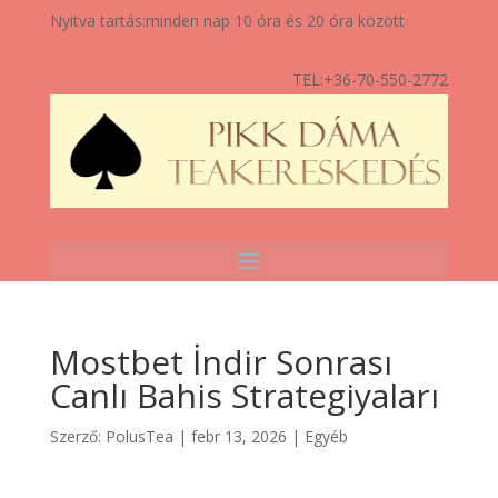
Nyitva tartás:
minden nap 10 óra és 20 óra között
TEL:
+36-70-550-2772
Mostbet İndir Sonrası
Canlı Bahis Strategiyaları
Szerző:
PolusTea
|
febr 13, 2026
|
Egyéb