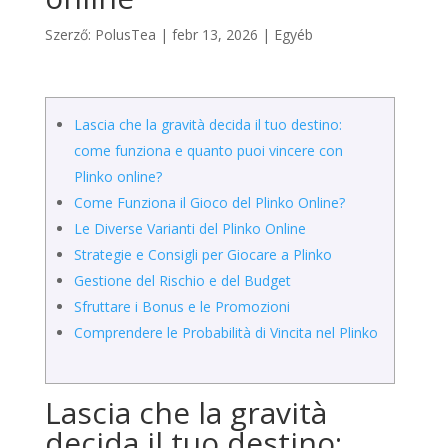
Szerző:
PolusTea
|
febr 13, 2026
|
Egyéb
Lascia che la gravità decida il tuo destino:
come funziona e quanto puoi vincere con
Plinko online?
Come Funziona il Gioco del Plinko Online?
Le Diverse Varianti del Plinko Online
Strategie e Consigli per Giocare a Plinko
Gestione del Rischio e del Budget
Sfruttare i Bonus e le Promozioni
Comprendere le Probabilità di Vincita nel Plinko
Lascia che la gravità
decida il tuo destino: