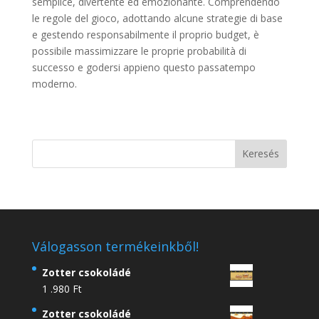
semplice, divertente ed emozionante. Comprendendo
le regole del gioco, adottando alcune strategie di base
e gestendo responsabilmente il proprio budget, è
possibile massimizzare le proprie probabilità di
successo e godersi appieno questo passatempo
moderno.
Válogasson termékeinkből!
Zotter csokoládé
1 .980
Ft
Zotter csokoládé