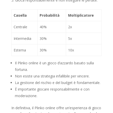
Gioca responsabilmente e non inseguire le perdite.
Casella
Probabilità
Moltiplicatore
Centrale
40%
2x
Intermedia
30%
5x
Esterna
30%
10x
Il Plinko online è un gioco d’azzardo basato sulla
fortuna.
Non esiste una strategia infallibile per vincere.
La gestione del rischio e del budget è fondamentale.
È importante giocare responsabilmente e con
moderazione.
In definitiva, il Plinko online offre un’esperienza di gioco