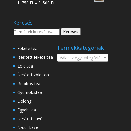
Ártartomány:
1 .750
Ft
–
8 .500
Ft
-
1
18
.750 Ft
.500 Ft
Keresés
-
8
Keresés
Keresés
.500 Ft
a
következőre:
Termékkategóriák
Fekete tea
Ízesített fekete tea
Válassz egy kategóriát
Zöld tea
Ízesített zöld tea
Rooibos tea
Gyümölcstea
Oolong
Egyéb tea
Ízesített kávé
Natúr kávé