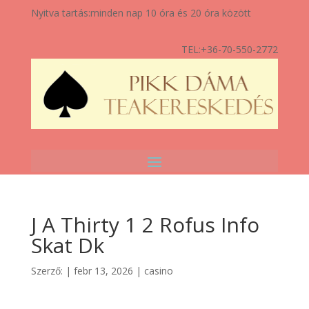
Nyitva tartás:
minden nap 10 óra és 20 óra között
TEL:
+36-70-550-2772
J A Thirty 1 2 Rofus Info
Skat Dk
Szerző:
|
febr 13, 2026
|
casino