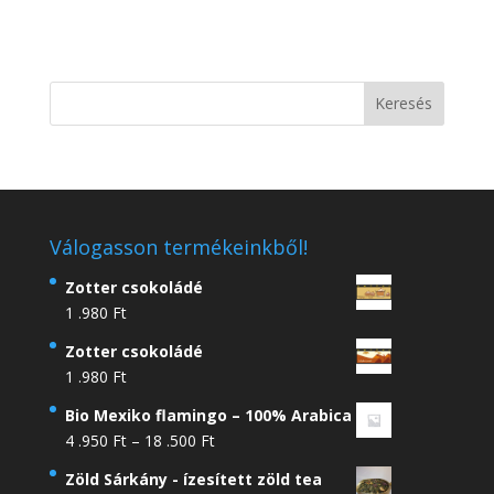
Válogasson termékeinkből!
Zotter csokoládé
1 .980
Ft
Zotter csokoládé
1 .980
Ft
Bio Mexiko flamingo – 100% Arabica
Ártartomány:
4 .950
Ft
–
18 .500
Ft
4
Zöld Sárkány - ízesített zöld tea
.950 Ft