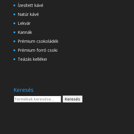
Ízesített kávé
Natúr kávé
Lekvár
Kannák
Prémium csokoládék
Prémium forró csoki
Teázás kellékei
Keresés
Keresés
Keresés
a
következőre: