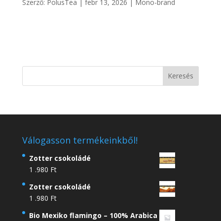
Szerző:
PolusTea
|
febr 13, 2026
|
Mono-brand
Válogasson termékeinkből!
Zotter csokoládé
1 .980
Ft
Zotter csokoládé
1 .980
Ft
Bio Mexiko flamingo – 100% Arabica