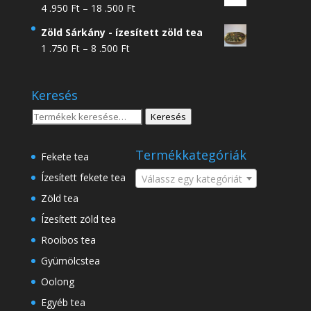
Ártartomány:
4 .950
Ft
–
18 .500
Ft
4
Zöld Sárkány - ízesített zöld tea
.950 Ft
Ártartomány:
1 .750
Ft
–
8 .500
Ft
-
1
18
.750 Ft
.500 Ft
Keresés
-
8
Keresés
Keresés
.500 Ft
a
következőre:
Termékkategóriák
Fekete tea
Ízesített fekete tea
Válassz egy kategóriát
Zöld tea
Ízesített zöld tea
Rooibos tea
Gyümölcstea
Oolong
Egyéb tea