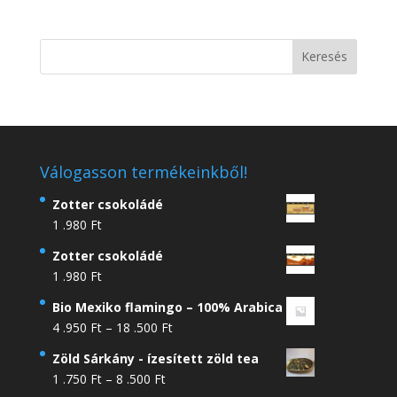
Válogasson termékeinkből!
Zotter csokoládé
1 .980
Ft
Zotter csokoládé
1 .980
Ft
Bio Mexiko flamingo – 100% Arabica
Ártartomány:
4 .950
Ft
–
18 .500
Ft
4
Zöld Sárkány - ízesített zöld tea
.950 Ft
Ártartomány:
1 .750
Ft
–
8 .500
Ft
-