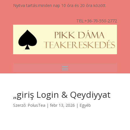
Nyitva tartás:
minden nap 10 óra és 20 óra között
TEL:
+36-70-550-2772
„giriş Login & Qeydiyyat
Szerző:
PolusTea
|
febr 13, 2026
|
Egyéb