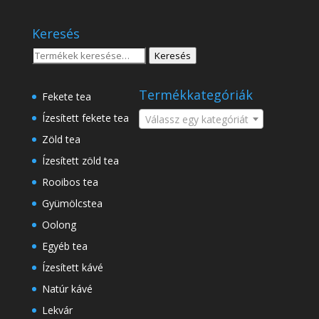
1
18
.750 Ft
.500 Ft
Keresés
-
8
Keresés
Keresés
.500 Ft
a
következőre:
Termékkategóriák
Fekete tea
Ízesített fekete tea
Válassz egy kategóriát
Zöld tea
Ízesített zöld tea
Rooibos tea
Gyümölcstea
Oolong
Egyéb tea
Ízesített kávé
Natúr kávé
Lekvár