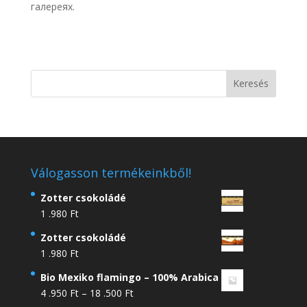
галереях.
Válogasson termékeinkből!
Zotter csokoládé
1 .980
Ft
Zotter csokoládé
1 .980
Ft
Bio Mexiko flamingo – 100% Arabica
Ártartomány:
4 .950
Ft
–
18 .500
Ft