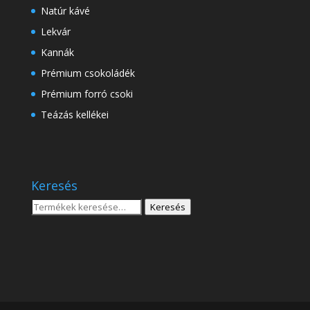
Natúr kávé
Lekvár
Kannák
Prémium csokoládék
Prémium forró csoki
Teázás kellékei
Keresés
Keresés
Keresés
a
következőre: