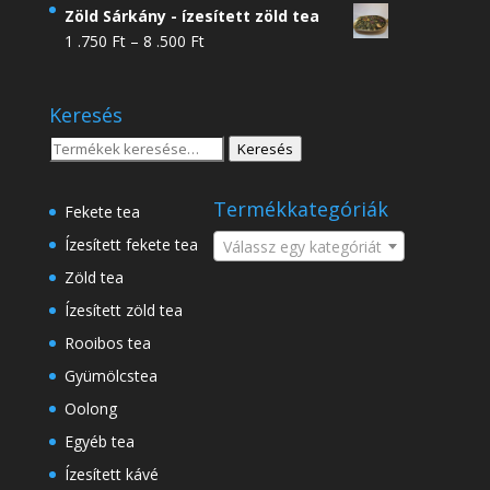
4
Zöld Sárkány - ízesített zöld tea
.950 Ft
Ártartomány:
1 .750
Ft
–
8 .500
Ft
-
1
18
.750 Ft
.500 Ft
Keresés
-
8
Keresés
Keresés
.500 Ft
a
következőre:
Termékkategóriák
Fekete tea
Ízesített fekete tea
Válassz egy kategóriát
Zöld tea
Ízesített zöld tea
Rooibos tea
Gyümölcstea
Oolong
Egyéb tea
Ízesített kávé